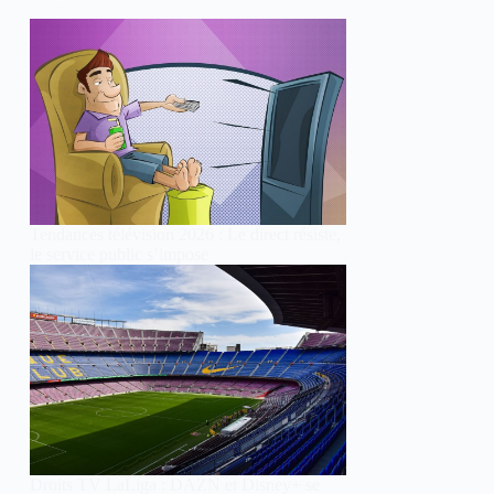
Tendances télévision 2026 : Le direct résiste,
le service public s’impose
Droits TV LaLiga : DAZN et Disney+ se