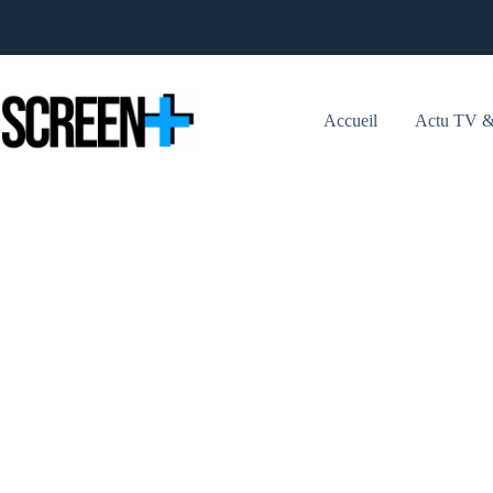
Passer
au
contenu
Accueil
Actu TV &