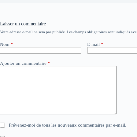
Laisser un commentaire
Votre adresse e-mail ne sera pas publiée.
Les champs obligatoires sont indiqués av
A
l
t
Nom
*
E-mail
*
e
r
n
Ajouter un commentaire
*
a
t
i
v
e
:
Prévenez-moi de tous les nouveaux commentaires par e-mail.