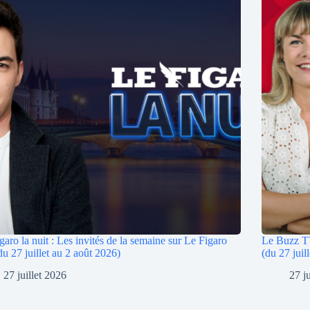
garo la nuit : Les invités de la semaine sur Le Figaro
Le Buzz TV
u 27 juillet au 2 août 2026)
(du 27 juil
27 juillet 2026
27 j