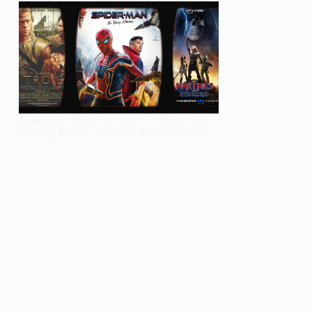
Classement films JustWatch : « Spider-Man :
No Way Home » s’empare de la 1ère place