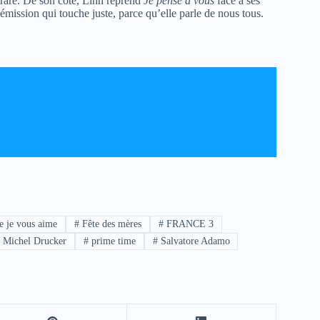
 rare. De son côté, Linh reprend
Je pense à vous
face à ses
mission qui touche juste, parce qu’elle parle de nous tous.
e je vous aime
#
Fête des mères
#
FRANCE 3
#
Michel Drucker
#
prime time
#
Salvatore Adamo