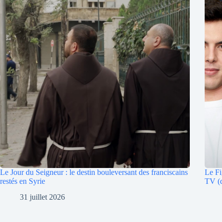
Le Jour du Seigneur : le destin bouleversant des franciscains
Le Fi
restés en Syrie
TV (d
31 juillet 2026