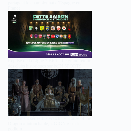
partagent le championnat d’Espagne en
France
Reprise de la Ligue 2 BKT : Le grand retour
des clubs historiques sur beIN SPORTS
Classement séries JustWatch : « House of the
Dragon » intouchable, « GIGN » sur le
podium