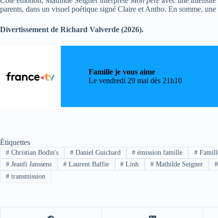
Côté émotion, Mathilde Seigner interprète
Mon père
avec une intensité
parents, dans un visuel poétique signé Claire et Antho. En somme, une é
Divertissement de Richard Valverde (2026).
Famille je vous aime
Le vendredi 29 mai dès 21h10
Étiquettes
#
Christian Bodin's
#
Daniel Guichard
#
émission famille
#
Famill
#
Jeanfi Janssens
#
Laurent Baffie
#
Linh
#
Mathilde Seigner
#
transmission