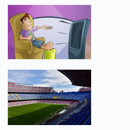
Tendances télévision 2026 : Le direct résiste,
le service public s’impose
Droits TV LaLiga : DAZN et Disney+ se