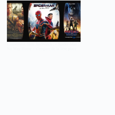
Classement films JustWatch : « Spider-Man :
No Way Home » s’empare de la 1ère place