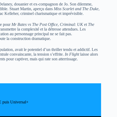
Delaney, douanier et ex-compagnon de Jo. Son dilemme,
édible. Stuart Martin, aperçu dans
Miss Scarlet and The Duke
,
mac Kelleher, criminel charismatique et imprévisible.
ue pour
Mr Bates vs The Post Office
,
Criminal: UK
et
The
transmettre la complexité et la détresse attendues. Les
ation au personnage principal ne se fait pas.
oute la construction dramatique.
lation, avait le potentiel d’un thriller tendu et addictif. Les
trale convaincante, la tension s’effrite.
In Flight
laisse alors
nts pour captiver, mais qui rate son atterrissage.
 puis Universal+