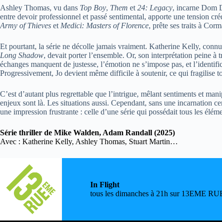
Ashley Thomas, vu dans
Top Boy
,
Them
et
24: Legacy
, incarne Dom 
entre devoir professionnel et passé sentimental, apporte une tension cr
Army of Thieves
et
Medici: Masters of Florence
, prête ses traits à Cor
Et pourtant, la série ne décolle jamais vraiment. Katherine Kelly, conn
Long Shadow
, devait porter l’ensemble. Or, son interprétation peine à 
échanges manquent de justesse, l’émotion ne s’impose pas, et l’identific
Progressivement, Jo devient même difficile à soutenir, ce qui fragilise t
C’est d’autant plus regrettable que l’intrigue, mêlant sentiments et manipu
enjeux sont là. Les situations aussi. Cependant, sans une incarnation cen
une impression frustrante : celle d’une série qui possédait tous les éléme
Série thriller de Mike Walden, Adam Randall
(2025)
Avec : Katherine Kelly, Ashley Thomas, Stuart Martin…
In Flight
tous les dimanches à 21h sur 13EME RUE