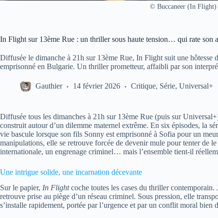
© Buccaneer (In Flight)
In Flight sur 13ème Rue : un thriller sous haute tension… qui rate son a
Diffusée le dimanche à 21h sur 13ème Rue, In Flight suit une hôtesse de
emprisonné en Bulgarie. Un thriller prometteur, affaibli par son interpré
Gauthier
14 février 2026
Critique
,
Série
,
Universal+
Diffusée tous les dimanches à 21h sur 13ème Rue (puis sur Universal+
construit autour d’un dilemme maternel extrême. En six épisodes, la série
vie bascule lorsque son fils Sonny est emprisonné à Sofia pour un meurtr
manipulations, elle se retrouve forcée de devenir mule pour tenter de le
internationale, un engrenage criminel… mais l’ensemble tient-il réellem
Une intrigue solide, une incarnation décevante
Sur le papier,
In Flight
coche toutes les cases du thriller contemporain. Jo
retrouve prise au piège d’un réseau criminel. Sous pression, elle transp
s’installe rapidement, portée par l’urgence et par un conflit moral bien 