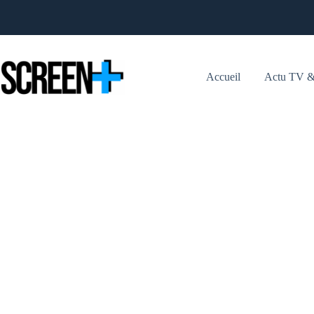
Passer
au
contenu
Accueil
Actu TV &