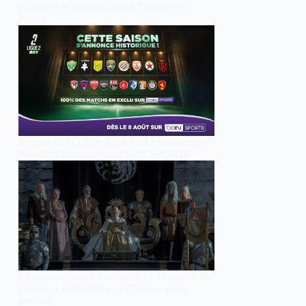
partagent le championnat d’Espagne en
France
Reprise de la Ligue 2 BKT : Le grand retour
des clubs historiques sur beIN SPORTS
Classement séries JustWatch : « House of the
Dragon » intouchable, « GIGN » sur le
podium