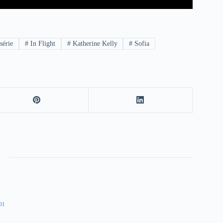
série
#
In Flight
#
Katherine Kelly
#
Sofia
01