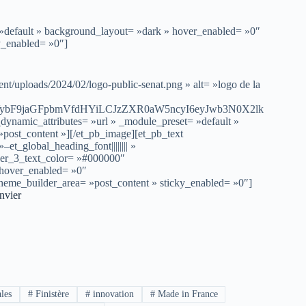
 »default » background_layout= »dark » hover_enabled= »0″
y_enabled= »0″]
nt/uploads/2024/02/logo-public-senat.png » alt= »logo de la
VybF9jaGFpbmVfdHYiLCJzZXR0aW5ncyI6eyJwb3N0X2lk
ynamic_attributes= »url » _module_preset= »default »
post_content »][/et_pb_image][et_pb_text
et_global_heading_font|||||||| »
der_3_text_color= »#000000″
 hover_enabled= »0″
theme_builder_area= »post_content » sticky_enabled= »0″]
nvier
ales
#
Finistère
#
innovation
#
Made in France