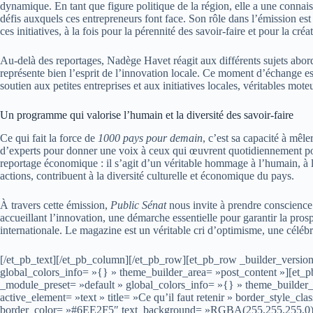
dynamique. En tant que figure politique de la région, elle a une conn
défis auxquels ces entrepreneurs font face. Son rôle dans l’émission est 
ces initiatives, à la fois pour la pérennité des savoir-faire et pour la cr
Au-delà des reportages, Nadège Havet réagit aux différents sujets abor
représente bien l’esprit de l’innovation locale. Ce moment d’échange es
soutien aux petites entreprises et aux initiatives locales, véritables mote
Un programme qui valorise l’humain et la diversité des savoir-faire
Ce qui fait la force de
1000 pays pour demain
, c’est sa capacité à mêle
d’experts pour donner une voix à ceux qui œuvrent quotidiennement pou
reportage économique : il s’agit d’un véritable hommage à l’humain, à l
actions, contribuent à la diversité culturelle et économique du pays.
À travers cette émission,
Public Sénat
nous invite à prendre conscience 
accueillant l’innovation, une démarche essentielle pour garantir la prospé
internationale. Le magazine est un véritable cri d’optimisme, une célébr
[/et_pb_text][/et_pb_column][/et_pb_row][et_pb_row _builder_versio
global_colors_info= »{} » theme_builder_area= »post_content »][et_
_module_preset= »default » global_colors_info= »{} » theme_builder
active_element= »text » title= »Ce qu’il faut retenir » border_style_cl
border_color= »#6EE2F5″ text_background= »RGBA(255,255,255,0) » 