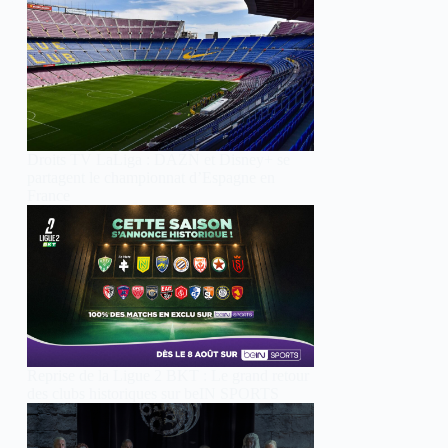
Droits TV LaLiga : DAZN et Disney+ se
partagent le championnat d’Espagne en
France
Reprise de la Ligue 2 BKT : Le grand retour
des clubs historiques sur beIN SPORTS