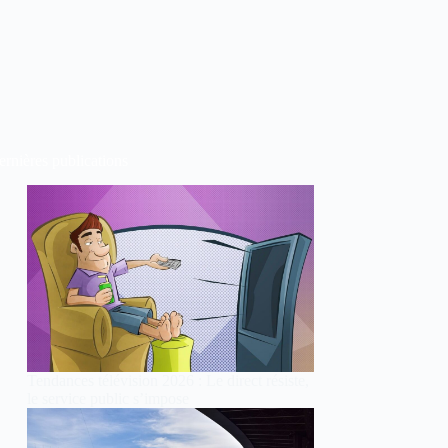
rnières publications
Tendances télévision 2026 : Le direct résiste,
le service public s’impose