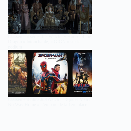
Classement séries JustWatch : « House of the
Dragon » intouchable, « GIGN » sur le
podium
Classement films JustWatch : « Spider-Man :
No Way Home » s’empare de la 1ère place