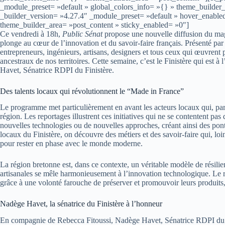
_module_preset= »default » global_colors_info= »{} » theme_builder_
_builder_version= »4.27.4″ _module_preset= »default » hover_enable
theme_builder_area= »post_content » sticky_enabled= »0″]
Ce vendredi à 18h,
Public Sénat
propose une nouvelle diffusion du m
plonge au cœur de l’innovation et du savoir-faire français. Présenté pa
entrepreneurs, ingénieurs, artisans, designers et tous ceux qui œuvrent 
ancestraux de nos territoires. Cette semaine, c’est le Finistère qui est 
Havet, Sénatrice RDPI du Finistère.
Des talents locaux qui révolutionnent le “Made in France”
Le programme met particulièrement en avant les acteurs locaux qui, par
région. Les reportages illustrent ces initiatives qui ne se contentent pas 
nouvelles technologies ou de nouvelles approches, créant ainsi des ponts
locaux du Finistère, on découvre des métiers et des savoir-faire qui, loi
pour rester en phase avec le monde moderne.
La région bretonne est, dans ce contexte, un véritable modèle de résilien
artisanales se mêle harmonieusement à l’innovation technologique. Le re
grâce à une volonté farouche de préserver et promouvoir leurs produits
Nadège Havet, la sénatrice du Finistère à l’honneur
En compagnie de Rebecca Fitoussi, Nadège Havet, Sénatrice RDPI du Fin