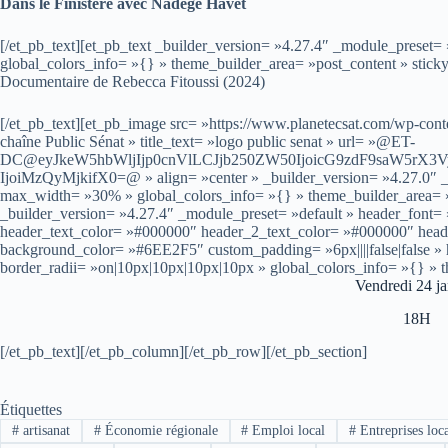
Dans le Finistère avec Nadège Havet
[/et_pb_text][et_pb_text _builder_version= »4.27.4″ _module_preset=
global_colors_info= »{} » theme_builder_area= »post_content » stick
Documentaire de Rebecca Fitoussi (2024)
[/et_pb_text][et_pb_image src= »https://www.planetecsat.com/wp-conte
chaîne Public Sénat » title_text= »logo public senat » url= »@ET-
DC@eyJkeW5hbWljIjp0cnVlLCJjb250ZW50IjoicG9zdF9saW5rX3
IjoiMzQyMjkifX0=@ » align= »center » _builder_version= »4.27.0″ _d
max_width= »30% » global_colors_info= »{} » theme_builder_area= »
_builder_version= »4.27.4″ _module_preset= »default » header_font= »–
header_text_color= »#000000″ header_2_text_color= »#000000″ hea
background_color= »#6EE2F5″ custom_padding= »6px||||false|false »
border_radii= »on|10px|10px|10px|10px » global_colors_info= »{} » 
Vendredi 24 ja
18H
[/et_pb_text][/et_pb_column][/et_pb_row][/et_pb_section]
Étiquettes
#
artisanat
#
Économie régionale
#
Emploi local
#
Entreprises loc