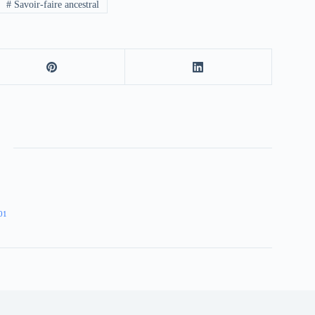
#
Savoir-faire ancestral
01