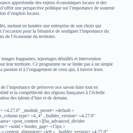
aissance approfondie des enjeux économiques locaux et des
d’offrir une perspective politique sur l’importance de soutenir
éation d’emplois locaux.
dés, mettant en lumière une entreprise de son choix qui
t l’occasion pour la Sénatrice de souligner l’importance du
urs de l’économie du territoire.
r images frappantes, reportages détaillés et intervention
r leur territoire. Ce programme ne se limite pas à un simple
a passion et à l’engagement de ceux qui, à travers leurs
de l’importance de préserver nos savoir-faire tout en
rité et la compétitivité des régions françaises à l’échelle
ation des talents d’hier et de demain.
n= »4.27.0″ _module_preset= »default »
pb_column type= »4_4″ _builder_version= »4.27.0″
_area= »post_content »][ba_advanced_divider
assic= »solid » border_gap= »15px »
content_alignment= »left » _builder_version= »4.27.0″