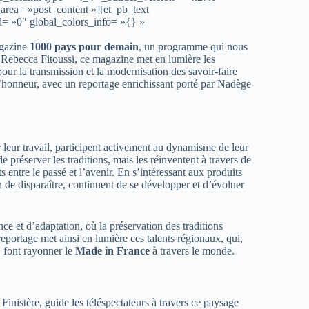
area= »post_content »][et_pb_text
d= »0″ global_colors_info= »{} »
agazine
1000 pays pour demain
, un programme qui nous
r Rebecca Fitoussi, ce magazine met en lumière les
pour la transmission et la modernisation des savoir-faire
à l’honneur, avec un reportage enrichissant porté par Nadège
 leur travail, participent activement au dynamisme de leur
de préserver les traditions, mais les réinventent à travers de
 entre le passé et l’avenir. En s’intéressant aux produits
n de disparaître, continuent de se développer et d’évoluer
ce et d’adaptation, où la préservation des traditions
portage met ainsi en lumière ces talents régionaux, qui,
, font rayonner le
Made in France
à travers le monde.
istère, guide les téléspectateurs à travers ce paysage