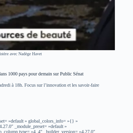
istère avec Nadège Havet
 dans 1000 pays pour demain sur Public Sénat
edi à 18h. Focus sur l’innovation et les savoir-faire
et= »default » global_colors_info= »{} »
4.27.0″ _module_preset= »default »
pb_column type= »4_4″ _builder_version= »4.27.0″