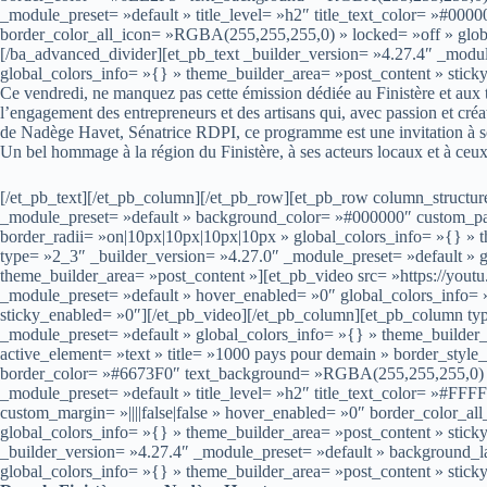
_module_preset= »default » title_level= »h2″ title_text_color= »#0
border_color_all_icon= »RGBA(255,255,255,0) » locked= »off » globa
[/ba_advanced_divider][et_pb_text _builder_version= »4.27.4″ _modu
global_colors_info= »{} » theme_builder_area= »post_content » stick
Ce vendredi, ne manquez pas cette émission dédiée au Finistère et aux 
l’engagement des entrepreneurs et des artisans qui, avec passion et créa
de Nadège Havet, Sénatrice RDPI, ce programme est une invitation à sou
Un bel hommage à la région du Finistère, à ses acteurs locaux et à ceux 
[/et_pb_text][/et_pb_column][/et_pb_row][et_pb_row column_structur
_module_preset= »default » background_color= »#000000″ custom_pad
border_radii= »on|10px|10px|10px|10px » global_colors_info= »{} » 
type= »2_3″ _builder_version= »4.27.0″ _module_preset= »default » g
theme_builder_area= »post_content »][et_pb_video src= »https://you
_module_preset= »default » hover_enabled= »0″ global_colors_info= 
sticky_enabled= »0″][/et_pb_video][/et_pb_column][et_pb_column ty
_module_preset= »default » global_colors_info= »{} » theme_builder
active_element= »text » title= »1000 pays pour demain » border_style
border_color= »#6673F0″ text_background= »RGBA(255,255,255,0) » 
_module_preset= »default » title_level= »h2″ title_text_color= »#
custom_margin= »||||false|false » hover_enabled= »0″ border_color_
global_colors_info= »{} » theme_builder_area= »post_content » stick
_builder_version= »4.27.4″ _module_preset= »default » background_
global_colors_info= »{} » theme_builder_area= »post_content » stick