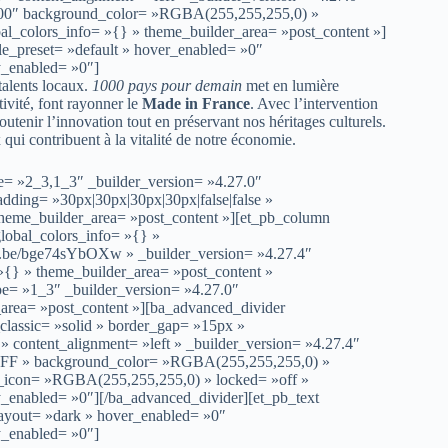
00000″ background_color= »RGBA(255,255,255,0) »
l_colors_info= »{} » theme_builder_area= »post_content »]
le_preset= »default » hover_enabled= »0″
y_enabled= »0″]
talents locaux.
1000 pays pour demain
met en lumière
tivité, font rayonner le
Made in France
. Avec l’intervention
tenir l’innovation tout en préservant nos héritages culturels.
qui contribuent à la vitalité de notre économie.
e= »2_3,1_3″ _builder_version= »4.27.0″
ding= »30px|30px|30px|30px|false|false »
theme_builder_area= »post_content »][et_pb_column
lobal_colors_info= »{} »
tu.be/bge74sYbOXw » _builder_version= »4.27.4″
»{} » theme_builder_area= »post_content »
pe= »1_3″ _builder_version= »4.27.0″
_area= »post_content »][ba_advanced_divider
_classic= »solid » border_gap= »15px »
content_alignment= »left » _builder_version= »4.27.4″
FFFFFF » background_color= »RGBA(255,255,255,0) »
all_icon= »RGBA(255,255,255,0) » locked= »off »
y_enabled= »0″][/ba_advanced_divider][et_pb_text
layout= »dark » hover_enabled= »0″
y_enabled= »0″]