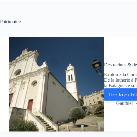
Patrimoine
Des racines & de
Explorez la Cors
De la lutherie à 
la Balagne ce soi
Lire la publ
De
rac
Gauthier
&
de
ail
vo
fai