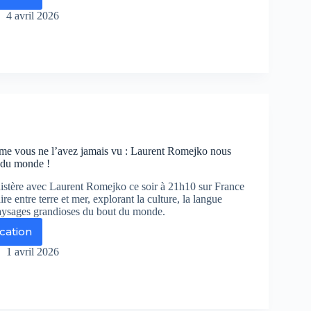
ngrie
4 avril 2026
nube
mme
us
vez
ais
ns
happées
me vous ne l’avez jamais vu : Laurent Romejko nous
les
du monde !
r
ance
istère avec Laurent Romejko ce soir à 21h10 sur France
e entre terre et mer, explorant la culture, la langue
paysages grandioses du bout du monde.
ication
istère
1 avril 2026
mme
us
vez