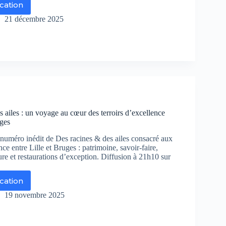
ication
s
yages
21 décembre 2025
ie
e
mersion
dite
ur
 ailes : un voyage au cœur des terroirs d’excellence
alie
uges
thentique
r
numéro inédit de Des racines & des ailes consacré aux
8
nce entre Lille et Bruges : patrimoine, savoir-faire,
re et restaurations d’exception. Diffusion à 21h10 sur
ication
s
ines
19 novembre 2025
s
es