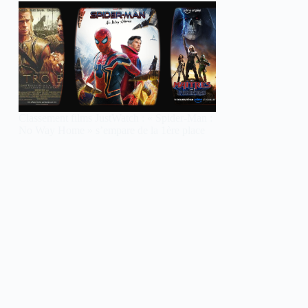
Classement films JustWatch : « Spider-Man :
No Way Home » s’empare de la 1ère place