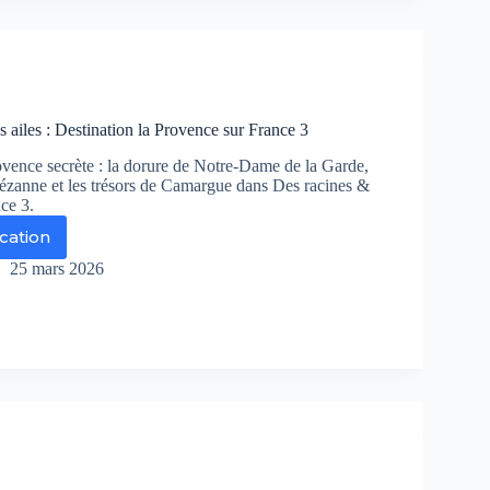
ais
urent
mejko
us
 ailes : Destination la Provence sur France 3
mène
vence secrète : la dorure de Notre-Dame de la Garde,
ut
Cézanne et les trésors de Camargue dans Des racines &
nce 3.
nde
ication
s
ines
25 mars 2026
s
es
tination
ovence
r
ance