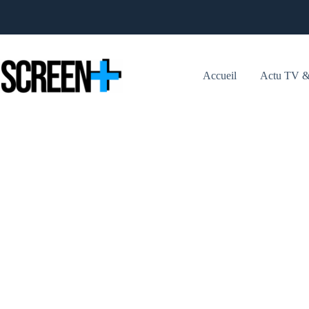
Passer
au
contenu
Accueil
Actu TV &