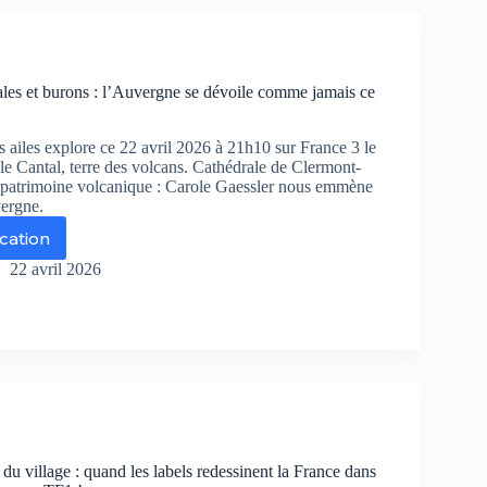
yager
rse
r
ance
ales et burons : l’Auvergne se dévoile comme jamais ce
s ailes explore ce 22 avril 2026 à 21h10 sur France 3 le
e Cantal, terre des volcans. Cathédrale de Clermont-
 patrimoine volcanique : Carole Gaessler nous emmène
ergne.
ication
cans,
thédrales
22 avril 2026
rons
Auvergne
oile
mme
ais
du village : quand les labels redessinent la France dans
r