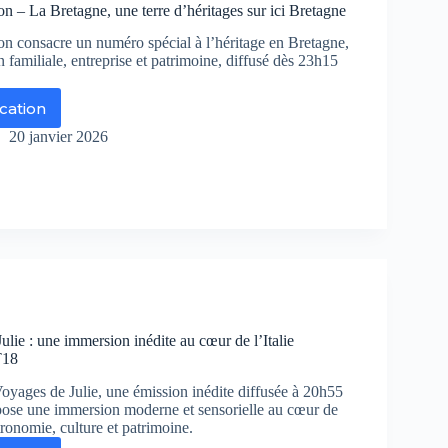
n – La Bretagne, une terre d’héritages sur ici Bretagne
on consacre un numéro spécial à l’héritage en Bretagne,
n familiale, entreprise et patrimoine, diffusé dès 23h15
ication
quêtes
20 janvier 2026
gion
etagne,
e
re
éritages
r
etagne
lie : une immersion inédite au cœur de l’Italie
T18
yages de Julie, une émission inédite diffusée à 20h55
pose une immersion moderne et sensorielle au cœur de
stronomie, culture et patrimoine.