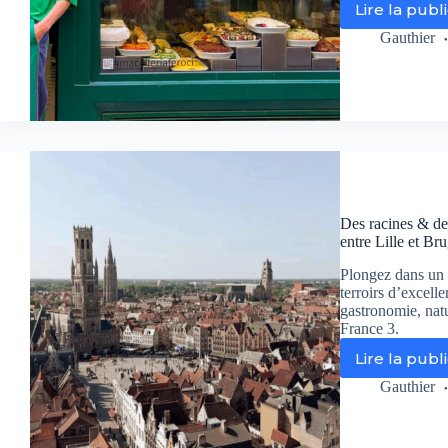
Lire la publ
Le
Vo
Gauthier
de
Jul
:
un
im
iné
au
cœ
de
Des racines & des
l’It
entre Lille et Br
au
su
Plongez dans un 
T1
terroirs d’excelle
gastronomie, natu
France 3.
Lire la publ
De
rac
Gauthier
&
de
ail