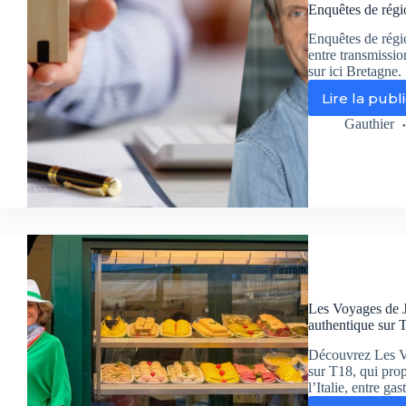
Enquêtes de régio
Enquêtes de régi
entre transmissio
sur ici Bretagne.
Lire la publ
En
de
Gauthier
ré
–
La
Br
un
ter
d’h
su
ici
Br
Les Voyages de Ju
authentique sur 
Découvrez Les Vo
sur T18, qui pro
l’Italie, entre ga