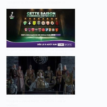
partagent le championnat d’Espagne en
France
Reprise de la Ligue 2 BKT : Le grand retour
des clubs historiques sur beIN SPORTS
Classement séries JustWatch : « House of the
Dragon » intouchable, « GIGN » sur le
podium