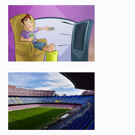
Tendances télévision 2026 : Le direct résiste,
le service public s’impose
Droits TV LaLiga : DAZN et Disney+ se