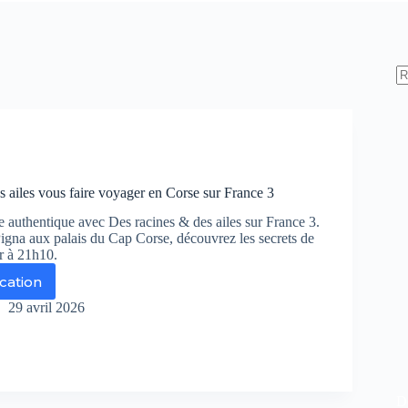
s ailes vous faire voyager en Corse sur France 3
e authentique avec Des racines & des ailes sur France 3.
Pigna aux palais du Cap Corse, découvrez les secrets de
r à 21h10.
ication
s
ines
29 avril 2026
s
es
us
re
De