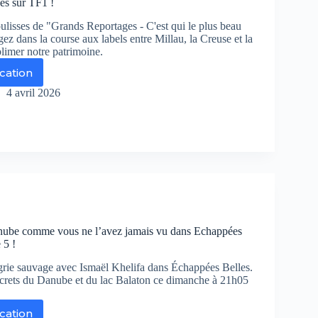
es sur TF1 !
r
ance
ulisses de "Grands Reportages - C'est qui le plus beau
ez dans la course aux labels entre Millau, la Creuse et la
imer notre patrimoine.
ication
al
4 avril 2026
ut
lage
and
els
dessinent
nube comme vous ne l’avez jamais vu dans Echappées
ance
 5 !
ns
ands
rie sauvage avec Ismaël Khelifa dans Échappées Belles.
portages
crets du Danube et du lac Balaton ce dimanche à 21h05
r
1
ication