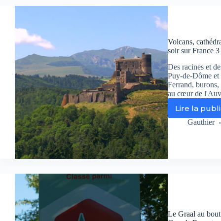
vo
en
Co
su
Fr
Volcans, cathédr
3
soir sur France 3
Des racines et de
Puy-de-Dôme et l
Ferrand, burons,
au cœur de l'Auv
Lire la publ
Vol
ca
Gauthier
et
bu
:
l’
se
dév
co
jam
ce
Le Graal au bout 
soi