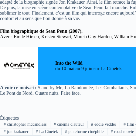
adapté de la biographie signée Jon Krakauer. Ainsi, le film retrace la f
De plus, la mise en scène contemplative de Sean Penn fait mouche. Enf
sublimer le tout. Finalement, c’est un film qui interroge encore aujourd’
confort et au sens que l’on donne à sa vie.
Film biographique de Sean Penn (2007).
Avec : Emile Hirsch, Kristen Stewart, Marcia Gay Harden, William H
Into the Wild
du 10 mai au 9 juin sur La Cinetek
A voir ce mois-ci :
Stand by Me, La Randonnée, Les Combattants, Sans t
Le Pont du Nord, Quatre nuits, Faire face.
Étiquettes
#
christopher mccandless
#
cinéma d'auteur
#
eddie vedder
#
film 
#
jon krakauer
#
La Cinetek
#
plateforme cinéphile
#
road-movie