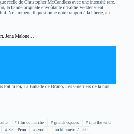
ugue réelle de Christopher McCandless avec une intensité rare.
in, la bande originale envoûtante d’Eddie Vedder vient
hui. Notamment, il questionne notre rapport à la liberté, au
urt, Jena Malone…
oit ni loi, La Ballade de Bruno, Les Guerriers de la nuit,
culte
#
film de marche
#
grands espaces
#
into the wild
#
Sean Penn
#
svod
#
un kilomètre à pied