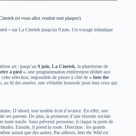
inetek (et vous allez vouloir tout plaquer)
ied » sur La Cinetek jusqu'au 9 juin. Un voyage initiatique
tième art : jusqu’au
9 juin
,
La Cinetek
, la plateforme de
ètre à pied »
, une programmation entièrement dédiée aux
 cette sélection, impossible de passer à côté de
« Into the
u, au fil des années, une véritable boussole pour tous ceux qui
itaire. D’abord, tout semble écrit d’avance. En effet, une
 de ses parents. De plus, la promesse d’une réussite sociale
e toute tracée. Sans prévenir personne, il claque la porte de
itudes. Ensuite, il prend la route. Direction : les grands
i-même autant que des autres. Par ailleurs,
Into the Wild
est