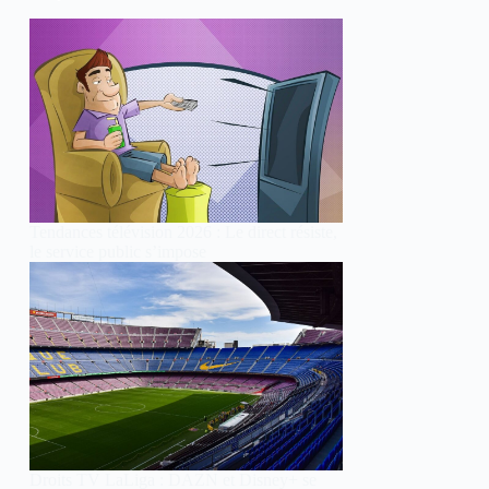
Tendances télévision 2026 : Le direct résiste,
le service public s’impose
Droits TV LaLiga : DAZN et Disney+ se