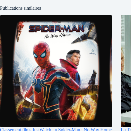
Publications similaires
Classement films JustWatch : « Spider-Man : No Way Home
La Tr