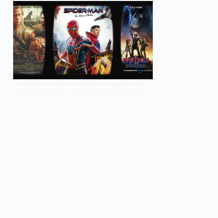
Classement films JustWatch : « Spider-Man :
No Way Home » s’empare de la 1ère place