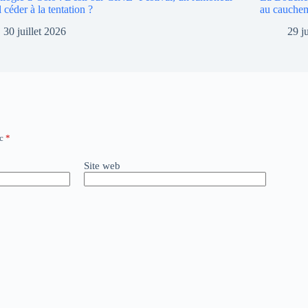
l céder à la tentation ?
au cauche
30 juillet 2026
29 j
ec
*
Site web