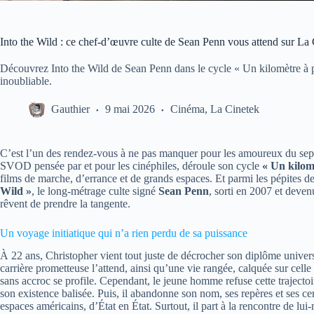
Into the Wild : ce chef-d’œuvre culte de Sean Penn vous attend sur La C
Découvrez Into the Wild de Sean Penn dans le cycle « Un kilomètre à p
inoubliable.
Gauthier
9 mai 2026
Cinéma
,
La Cinetek
C’est l’un des rendez-vous à ne pas manquer pour les amoureux du sep
SVOD pensée par et pour les cinéphiles, déroule son cycle
« Un kilom
films de marche, d’errance et de grands espaces. Et parmi les pépites de
Wild »
, le long-métrage culte signé
Sean Penn
, sorti en 2007 et deven
rêvent de prendre la tangente.
Un voyage initiatique qui n’a rien perdu de sa puissance
À 22 ans, Christopher vient tout juste de décrocher son diplôme univers
carrière prometteuse l’attend, ainsi qu’une vie rangée, calquée sur celle
sans accroc se profile. Cependant, le jeune homme refuse cette trajectoir
son existence balisée. Puis, il abandonne son nom, ses repères et ses cert
espaces américains, d’État en État. Surtout, il part à la rencontre de lu