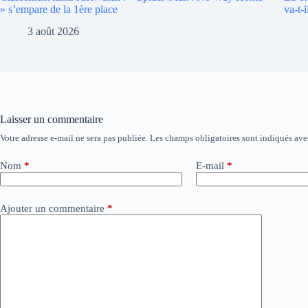
» s’empare de la 1ère place
va-t-i
3 août 2026
Laisser un commentaire
Votre adresse e-mail ne sera pas publiée.
Les champs obligatoires sont indiqués av
A
l
t
Nom
*
E-mail
*
e
r
n
Ajouter un commentaire
*
a
t
i
v
e
: