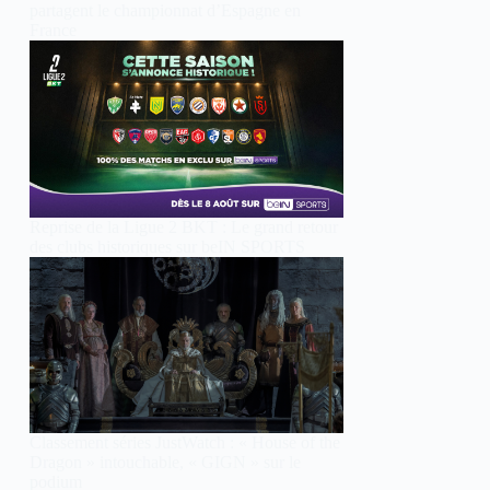
partagent le championnat d’Espagne en
France
Reprise de la Ligue 2 BKT : Le grand retour
des clubs historiques sur beIN SPORTS
Classement séries JustWatch : « House of the
Dragon » intouchable, « GIGN » sur le
podium