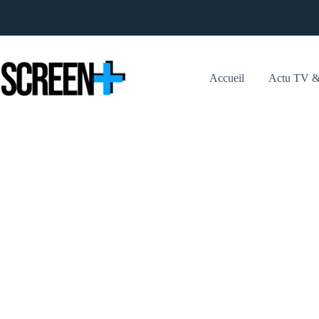
Passer
au
contenu
Accueil
Actu TV &