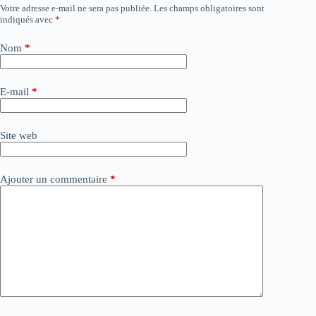
Votre adresse e-mail ne sera pas publiée.
Les champs obligatoires sont
A
indiqués avec
*
l
t
e
Nom
*
r
n
a
E-mail
*
t
i
v
Site web
e
:
Ajouter un commentaire
*