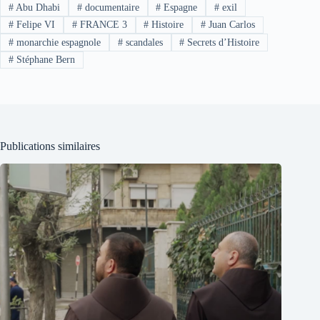
#
Abu Dhabi
#
documentaire
#
Espagne
#
exil
#
Felipe VI
#
FRANCE 3
#
Histoire
#
Juan Carlos
#
monarchie espagnole
#
scandales
#
Secrets d’Histoire
#
Stéphane Bern
Publications similaires