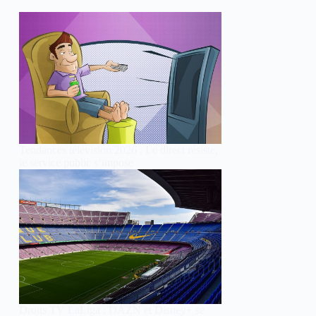
Tendances télévision 2026 : Le direct résiste,
le service public s’impose
Droits TV LaLiga : DAZN et Disney+ se