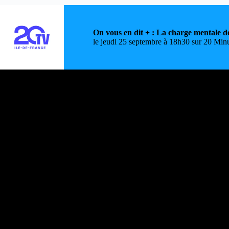
On vous en dit + : La charge mentale de
le jeudi 25 septembre à 18h30 sur 20 Min