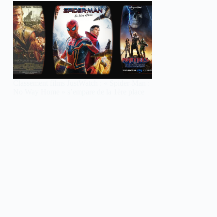
Classement films JustWatch : « Spider-Man :
No Way Home » s’empare de la 1ère place