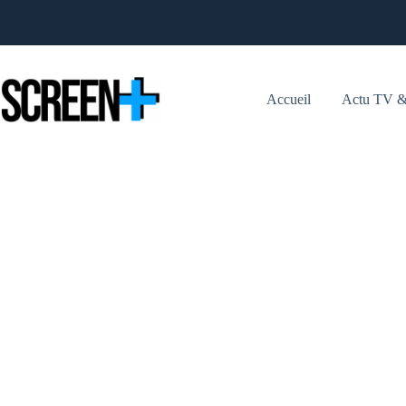
Passer
au
contenu
Accueil
Actu TV &