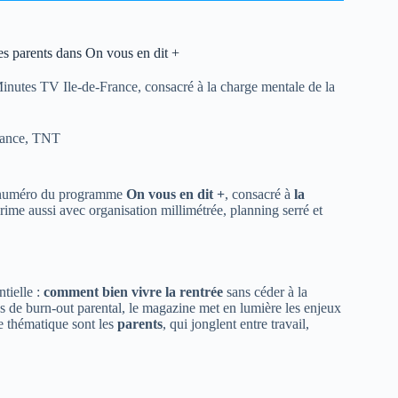
es parents dans On vous en dit +
inutes TV Ile-de-France, consacré à la charge mentale de la
rance
,
TNT
 numéro du programme
On vous en dit +
, consacré à
la
ime aussi avec organisation millimétrée, planning serré et
tielle :
comment bien vivre la rentrée
sans céder à la
s de burn-out parental, le magazine met en lumière les enjeux
te thématique sont les
parents
, qui jonglent entre travail,