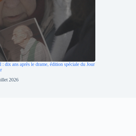
: dix ans après le drame, édition spéciale du Jour
r
uillet 2026