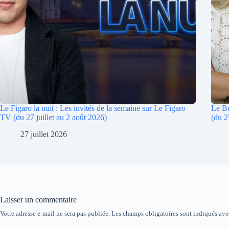
Le Figaro la nuit : Les invités de la semaine sur Le Figaro
Le Bu
TV (du 27 juillet au 2 août 2026)
(du 2
27 juillet 2026
Laisser un commentaire
Votre adresse e-mail ne sera pas publiée.
Les champs obligatoires sont indiqués av
A
l