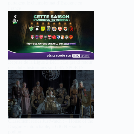
partagent le championnat d’Espagne en
France
Reprise de la Ligue 2 BKT : Le grand retour
des clubs historiques sur beIN SPORTS
Classement séries JustWatch : « House of the
Dragon » intouchable, « GIGN » sur le
podium