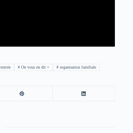
rentrée
#
On vous en dit +
#
organisation familiale