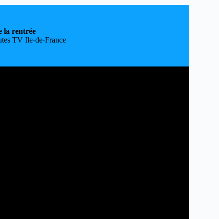
 la rentrée
utes TV Ile-de-France