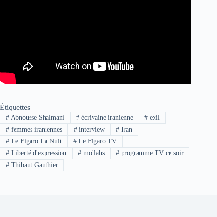
Étiquettes
#
Abnousse Shalmani
#
écrivaine iranienne
#
exil
#
femmes iraniennes
#
interview
#
Iran
#
Le Figaro La Nuit
#
Le Figaro TV
#
Liberté d'expression
#
mollahs
#
programme TV ce soir
#
Thibaut Gauthier