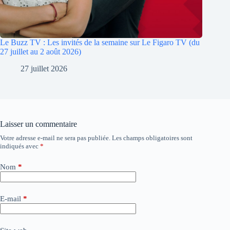
Le Buzz TV : Les invités de la semaine sur Le Figaro TV (du
27 juillet au 2 août 2026)
27 juillet 2026
Laisser un commentaire
Votre adresse e-mail ne sera pas publiée.
Les champs obligatoires sont
A
indiqués avec
*
l
t
e
Nom
*
r
n
a
E-mail
*
t
i
v