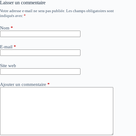
Laisser un commentaire
Votre adresse e-mail ne sera pas publiée.
Les champs obligatoires sont
A
indiqués avec
*
l
t
e
Nom
*
r
n
a
E-mail
*
t
i
v
Site web
e
:
Ajouter un commentaire
*