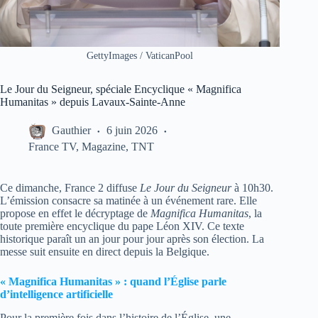
GettyImages / VaticanPool
Le Jour du Seigneur, spéciale Encyclique « Magnifica
Humanitas » depuis Lavaux-Sainte-Anne
Gauthier
6 juin 2026
France TV
,
Magazine
,
TNT
Ce dimanche, France 2 diffuse
Le Jour du Seigneur
à 10h30.
L’émission consacre sa matinée à un événement rare. Elle
propose en effet le décryptage de
Magnifica Humanitas
, la
toute première encyclique du pape Léon XIV. Ce texte
historique paraît un an jour pour jour après son élection. La
messe suit ensuite en direct depuis la Belgique.
« Magnifica Humanitas » : quand l’Église parle
d’intelligence artificielle
Pour la première fois dans l’histoire de l’Église, une