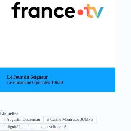
Le Jour du Seigneur
Le dimanche 6 juin dès 10h30
Étiquettes
#
Augustin Destremau
#
Carine Montresor JUMPS
#
dignité humaine
#
encyclique IA