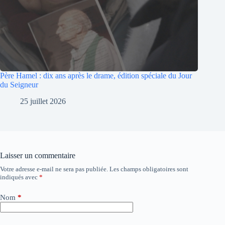
Père Hamel : dix ans après le drame, édition spéciale du Jour
du Seigneur
25 juillet 2026
Laisser un commentaire
Votre adresse e-mail ne sera pas publiée.
Les champs obligatoires sont
A
indiqués avec
*
l
t
e
Nom
*
r
n
a