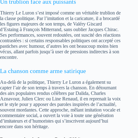
Un trublion face aux puissants
Thierry Le Luron s’est imposé comme un véritable trublion de
la classe politique. Par l’imitation et la caricature, il a brocardé
les figures majeures de son temps, de Valéry Giscard
d’Estaing à François Mitterrand, sans oublier Jacques Chirac.
Ses performances, souvent redoutées, ont suscité des réactions
contrastées : si certains responsables politiques ont accepté ces
pastiches avec humour, d’autres les ont beaucoup moins bien
vécus, allant parfois jusqu’à user de pressions indirectes à son
encontre.
La chanson comme arme satirique
Au-delà de la politique, Thierry Le Luron a également su
capter l’air de son temps à travers la chanson. En détournant
des airs populaires rendus célèbres par Dalida, Charles
Aznavour, Julien Clerc ou Line Renaud, il en reprenait la voix
et le style pour y apposer des paroles inspirées de l’actualité,
souvent mordantes. Cette approche, mêlant imitation vocale et
commentaire social, a ouvert la voie à toute une génération
d’imitateurs et d’humoristes qui s’inscrivent aujourd’hui
encore dans son héritage.