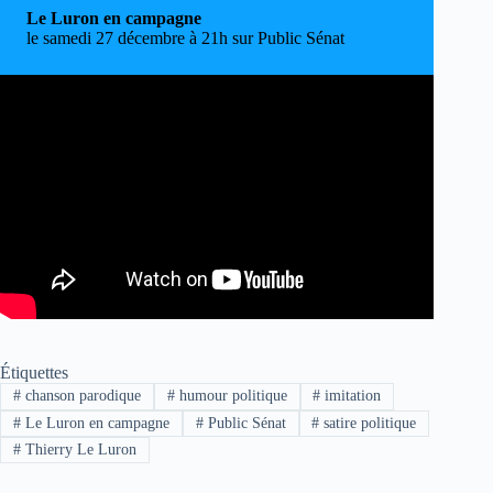
Le Luron en campagne
le samedi 27 décembre à 21h sur Public Sénat
Étiquettes
#
chanson parodique
#
humour politique
#
imitation
#
Le Luron en campagne
#
Public Sénat
#
satire politique
#
Thierry Le Luron