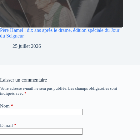
Père Hamel : dix ans après le drame, édition spéciale du Jour
du Seigneur
25 juillet 2026
Laisser un commentaire
Votre adresse e-mail ne sera pas publiée.
Les champs obligatoires sont
A
indiqués avec
*
l
t
e
Nom
*
r
n
a
E-mail
*
t
i
v