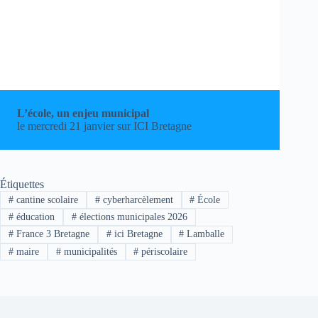
L’école, un enjeu municipal
le mercredi 21 janvier sur ICI Bretagne
Étiquettes
#
cantine scolaire
#
cyberharcèlement
#
École
#
éducation
#
élections municipales 2026
#
France 3 Bretagne
#
ici Bretagne
#
Lamballe
#
maire
#
municipalités
#
périscolaire