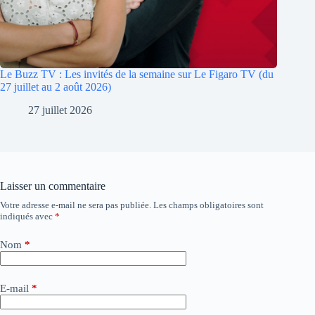
Le Buzz TV : Les invités de la semaine sur Le Figaro TV (du
27 juillet au 2 août 2026)
27 juillet 2026
Laisser un commentaire
Votre adresse e-mail ne sera pas publiée.
Les champs obligatoires sont
A
indiqués avec
*
l
t
e
Nom
*
r
n
a
E-mail
*
t
i