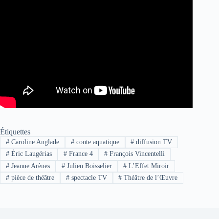
Étiquettes
#
Caroline Anglade
#
conte aquatique
#
diffusion TV
#
Éric Laugérias
#
France 4
#
François Vincentelli
#
Jeanne Arènes
#
Julien Boisselier
#
L’Effet Miroir
#
pièce de théâtre
#
spectacle TV
#
Théâtre de l’Œuvre