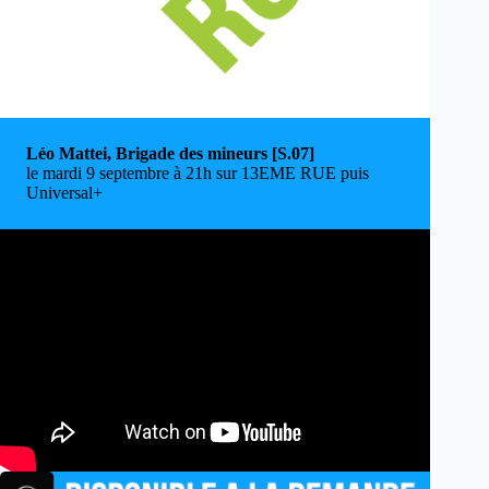
Léo Mattei, Brigade des mineurs
[S.07]
le mardi 9 septembre à 21h sur 13EME RUE puis
Universal+