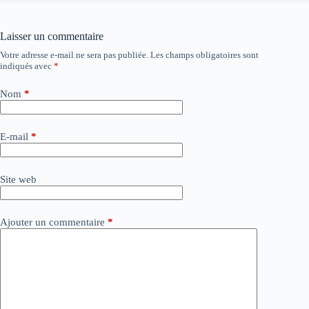
Laisser un commentaire
Votre adresse e-mail ne sera pas publiée.
Les champs obligatoires sont
A
indiqués avec
*
l
t
e
Nom
*
r
n
a
E-mail
*
t
i
v
Site web
e
:
Ajouter un commentaire
*