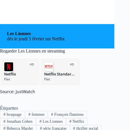
Les Lionnes
dès le jeudi 5 février sur Netflix
Regarder Les Lionnes en streaming
HD
HD
Netflix
Netflix Standard with Ads
Flat
Flat
Source: JustWatch
Étiquettes
#
braquage
#
femmes
#
François Damiens
#
Jonathan Cohen
#
Les Lionnes
#
Netflix
#
Rebecca Marder
#
série française
#
thriller social