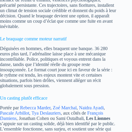
précarité persistante. Ces trajectoires, sans fioritures, installent
un climat de tension sociale crédible et donnent du poids à leur
décision. Quand le braquage devient une option, il apparaît
moins comme un coup d’éclat que comme une fuite en avant
inévitable.
Le braquage comme moteur narratif
Déguisées en hommes, elles braquent une banque. 36 280
euros plus tard, l’adrénaline laisse place à une mécanique
incontrôlable. Police, politiques et voyous entrent dans la
danse, tandis que l’identité réelle du groupe reste
insoupçonnée. Le format court joue ici en faveur de la série :
le rythme est tendu, les enjeux montent vite et certaines
situations, parfois bien drôles, viennent alléger un récit
globalement sous pression.
Un casting plutôt efficace
Portée par
Rebecca Marder
,
Zoé Marchal
,
Naidra Ayadi
,
Pascale Arbillot
,
Tya Deslauriers
, aux côtés de
François
Damiens
, Jonathan Cohen ou Sami Outalbali,
Les Lionnes
s’appuie sur un casting solide, déjà bien identifié par le public.
L’ensemble fonctionne, sans surjeu, et soutient une série qui