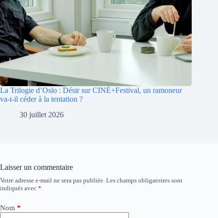
La Trilogie d’Oslo : Désir sur CINÉ+Festival, un ramoneur
va-t-il céder à la tentation ?
30 juillet 2026
Laisser un commentaire
Votre adresse e-mail ne sera pas publiée.
Les champs obligatoires sont
A
indiqués avec
*
l
t
e
Nom
*
r