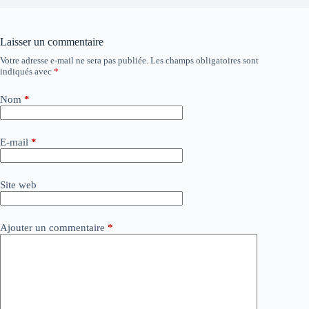
Laisser un commentaire
Votre adresse e-mail ne sera pas publiée.
Les champs obligatoires sont
A
indiqués avec
*
l
t
e
Nom
*
r
n
a
E-mail
*
t
i
v
Site web
e
:
Ajouter un commentaire
*