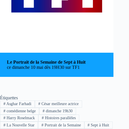
Le Portrait de la Semaine de Sept à Huit
ce dimanche 10 mai dès 19H30 sur TF1
Étiquettes
#
Asghar Farhadi
#
César meilleure actrice
#
comédienne belge
#
dimanche 19h30
#
Harry Roselmack
#
Histoires parallèles
#
La Nouvelle Star
#
Portrait de la Semaine
#
Sept à Huit