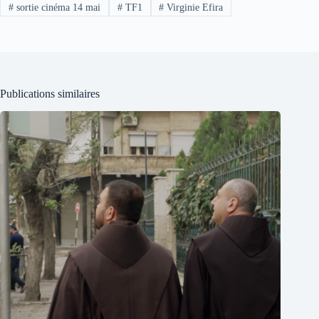
#
sortie cinéma 14 mai
#
TF1
#
Virginie Efira
Publications similaires