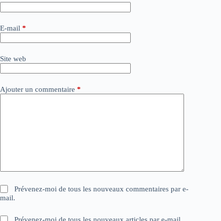
r
n
a
E-mail
*
t
i
v
Site web
e
:
Ajouter un commentaire
*
Prévenez-moi de tous les nouveaux commentaires par e-
mail.
Prévenez-moi de tous les nouveaux articles par e-mail.