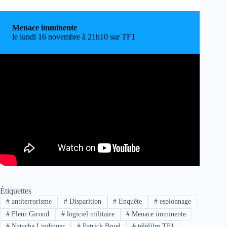
Menace imminente
le lundi 16 novembre à 21h10 sur TF1
Étiquettes
#
antiterrorisme
#
Disparition
#
Enquête
#
espionnage
#
Fleur Giroud
#
logiciel militaire
#
Menace imminente
#
Natacha Lindinger
#
Patrick Bruel
#
téléfilm TF1