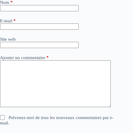
e
Nom
*
r
n
a
E-mail
*
t
i
v
Site web
e
:
Ajouter un commentaire
*
Prévenez-moi de tous les nouveaux commentaires par e-
mail.