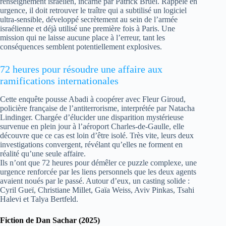
renseignement israélien, incarné par Patrick Bruel. Rappelé en
urgence, il doit retrouver le traître qui a subtilisé un logiciel
ultra-sensible, développé secrètement au sein de l’armée
israélienne et déjà utilisé une première fois à Paris. Une
mission qui ne laisse aucune place à l’erreur, tant les
conséquences semblent potentiellement explosives.
72 heures pour résoudre une affaire aux
ramifications internationales
Cette enquête pousse Abadi à coopérer avec Fleur Giroud,
policière française de l’antiterrorisme, interprétée par Natacha
Lindinger. Chargée d’élucider une disparition mystérieuse
survenue en plein jour à l’aéroport Charles-de-Gaulle, elle
découvre que ce cas est loin d’être isolé. Très vite, leurs deux
investigations convergent, révélant qu’elles ne forment en
réalité qu’une seule affaire.
Ils n’ont que 72 heures pour démêler ce puzzle complexe, une
urgence renforcée par les liens personnels que les deux agents
avaient noués par le passé. Autour d’eux, un casting solide :
Cyril Gueï, Christiane Millet, Gaïa Weiss, Aviv Pinkas, Tsahi
Halevi et Talya Bertfeld.
Fiction de Dan Sachar (2025)