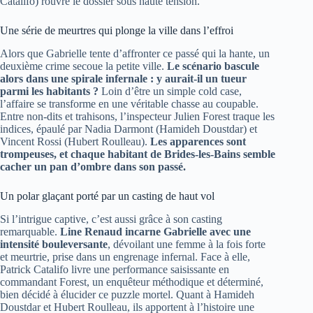
Catalifo) rouvre le dossier sous haute tension.
Une série de meurtres qui plonge la ville dans l’effroi
Alors que Gabrielle tente d’affronter ce passé qui la hante, un
deuxième crime secoue la petite ville.
Le scénario bascule
alors dans une spirale infernale : y aurait-il un tueur
parmi les habitants ?
Loin d’être un simple cold case,
l’affaire se transforme en une véritable chasse au coupable.
Entre non-dits et trahisons, l’inspecteur Julien Forest traque les
indices, épaulé par Nadia Darmont (Hamideh Doustdar) et
Vincent Rossi (Hubert Roulleau).
Les apparences sont
trompeuses, et chaque habitant de Brides-les-Bains semble
cacher un pan d’ombre dans son passé.
Un polar glaçant porté par un casting de haut vol
Si l’intrigue captive, c’est aussi grâce à son casting
remarquable.
Line Renaud incarne Gabrielle avec une
intensité bouleversante
, dévoilant une femme à la fois forte
et meurtrie, prise dans un engrenage infernal. Face à elle,
Patrick Catalifo livre une performance saisissante en
commandant Forest, un enquêteur méthodique et déterminé,
bien décidé à élucider ce puzzle mortel. Quant à Hamideh
Doustdar et Hubert Roulleau, ils apportent à l’histoire une