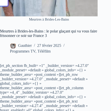
Meurtres à Brides-Les-Bains
Meurtres à Brides-les-Bains : le polar glaçant qui va vous faire
frissonner ce soir sur France 3
Gauthier
27 février 2025
Programmes TV
,
Téléfilm
[et_pb_section fb_built= »1″ _builder_version= »4.27.0″
_module_preset= »default » global_colors_info= »{} »
theme_builder_area= »post_content »][et_pb_row
_builder_version= »4.27.0″ _module_preset= »default »
global_colors_info= »{} »
theme_builder_area= »post_content »][et_pb_column
type= »4_4″ _builder_version= »4.27.0″
_module_preset= »default » global_colors_info= »{} »
theme_builder_area= »post_content »][et_pb_text
_builder_version= »4.27.4″ _module_preset= »default »
hover_enabled= »0″ global_colors_info= »{} »