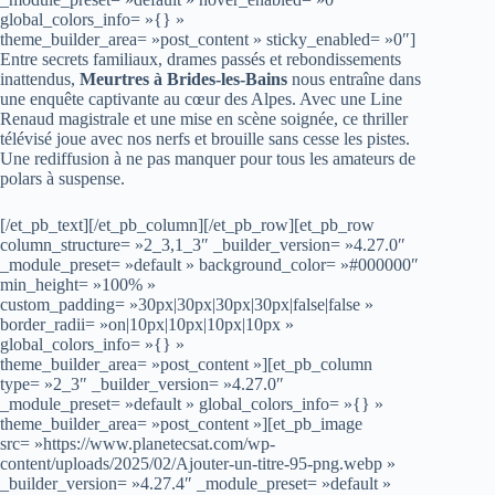
global_colors_info= »{} »
theme_builder_area= »post_content » sticky_enabled= »0″]
Entre secrets familiaux, drames passés et rebondissements
inattendus,
Meurtres à Brides-les-Bains
nous entraîne dans
une enquête captivante au cœur des Alpes. Avec une Line
Renaud magistrale et une mise en scène soignée, ce thriller
télévisé joue avec nos nerfs et brouille sans cesse les pistes.
Une rediffusion à ne pas manquer pour tous les amateurs de
polars à suspense.
[/et_pb_text][/et_pb_column][/et_pb_row][et_pb_row
column_structure= »2_3,1_3″ _builder_version= »4.27.0″
_module_preset= »default » background_color= »#000000″
min_height= »100% »
custom_padding= »30px|30px|30px|30px|false|false »
border_radii= »on|10px|10px|10px|10px »
global_colors_info= »{} »
theme_builder_area= »post_content »][et_pb_column
type= »2_3″ _builder_version= »4.27.0″
_module_preset= »default » global_colors_info= »{} »
theme_builder_area= »post_content »][et_pb_image
src= »https://www.planetecsat.com/wp-
content/uploads/2025/02/Ajouter-un-titre-95-png.webp »
_builder_version= »4.27.4″ _module_preset= »default »