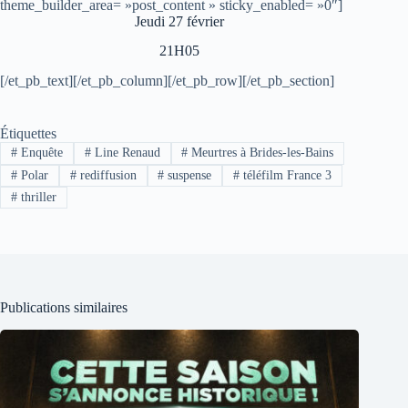
theme_builder_area= »post_content » sticky_enabled= »0″]
Jeudi 27 février
21H05
[/et_pb_text][/et_pb_column][/et_pb_row][/et_pb_section]
Étiquettes
#
Enquête
#
Line Renaud
#
Meurtres à Brides-les-Bains
#
Polar
#
rediffusion
#
suspense
#
téléfilm France 3
#
thriller
Publications similaires