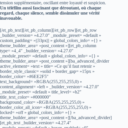
tension supplémentaire, oscillant entre loyauté et suspicion.
Un téléfilm aussi fascinant que déroutant, où chaque
regard, chaque silence, semble dissimuler une vérité
inavouable.
[/et_pb_text][/et_pb_column][/et_pb_row][et_pb_row
_builder_version= »4.27.0″ _module_preset= »default »
custom_padding= »||33px||| » global_colors_info= »{} »
theme_builder_area= »post_content »][et_pb_column
type= »4_4″ _builder_version= »4.27.0″
_module_preset= »default » global_colors_info= »{} »
theme_builder_area= »post_content »][ba_advanced_divider
active_element= »text » title= »Ce qu’il faut retenir »
border_style_classic= »solid » border_gap= »15px »
border_color= »#6EE2F5″
text_background= »RGBA(255,255,255,0) »
content_alignment= »left » _builder_version= »4.27.0″
_module_preset= »default » title_level= »h2″
title_text_color= »#000000″
background_color= »RGBA(255,255,255,0) »
border_color_all_icon= »RGBA(255,255,255,0) »
locked= »off » global_colors_info= »{} »
theme_builder_area= »post_content »][/ba_advanced_divider]
[et_pb_text _builder_version= »4.27.4″
_module_preset= »default » hover_enabled= »0″