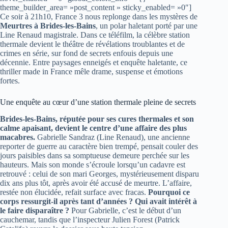
theme_builder_area= »post_content » sticky_enabled= »0″]
Ce soir à 21h10, France 3 nous replonge dans les mystères de
Meurtres à Brides-les-Bains
, un polar haletant porté par une
Line Renaud magistrale. Dans ce téléfilm, la célèbre station
thermale devient le théâtre de révélations troublantes et de
crimes en série, sur fond de secrets enfouis depuis une
décennie. Entre paysages enneigés et enquête haletante, ce
thriller made in France mêle drame, suspense et émotions
fortes.
Une enquête au cœur d’une station thermale pleine de secrets
Brides-les-Bains, réputée pour ses cures thermales et son
calme apaisant, devient le centre d’une affaire des plus
macabres.
Gabrielle Sandraz (Line Renaud), une ancienne
reporter de guerre au caractère bien trempé, pensait couler des
jours paisibles dans sa somptueuse demeure perchée sur les
hauteurs. Mais son monde s’écroule lorsqu’un cadavre est
retrouvé : celui de son mari Georges, mystérieusement disparu
dix ans plus tôt, après avoir été accusé de meurtre. L’affaire,
restée non élucidée, refait surface avec fracas.
Pourquoi ce
corps ressurgit-il après tant d’années ? Qui avait intérêt à
le faire disparaître ?
Pour Gabrielle, c’est le début d’un
cauchemar, tandis que l’inspecteur Julien Forest (Patrick