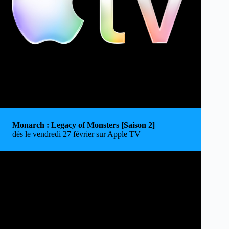
Monarch : Legacy of Monsters [Saison 2]
dès le vendredi 27 février sur Apple TV