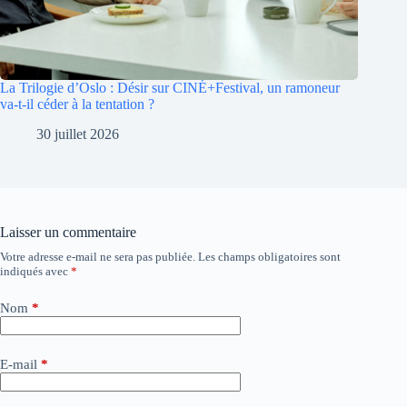
La Trilogie d’Oslo : Désir sur CINÉ+Festival, un ramoneur
va-t-il céder à la tentation ?
30 juillet 2026
Laisser un commentaire
Votre adresse e-mail ne sera pas publiée.
Les champs obligatoires sont
A
indiqués avec
*
l
t
e
Nom
*
r
n
a
E-mail
*
t
i
v