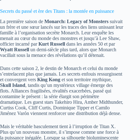
Secrets du passé et ère des Titans : la montée en puissance
La première saison de
Monarch: Legacy of Monsters
suivait
un frère et une sœur lancés sur les traces des liens unissant leur
famille à l’organisation secrète Monarch. Leur enquête les
menait au cœur du monde des monstres et jusqu’à Lee Shaw,
officier incarné par
Kurt Russell
dans les années 50 et par
Wyatt Russell
un demi-siècle plus tard, alors que Monarch
vacillait sous la menace des révélations qu’il détenait.
Dans cette saison 2, le destin de Monarch et celui du monde
s’entrelacent plus que jamais. Les secrets enfouis ressurgissent
et convergent vers
King Kong
et son territoire mythique,
Skull Island
, tandis qu’un mystérieux village émerge des
flots. Alliances fragilisées, rivalités exacerbées, passé qui
contamine le présent : la série élargit son périmètre
dramatique. Les guest stars Takehiro Hira, Amber Midthunder,
Curtiss Cook, Cliff Curtis, Dominique Tipper et Camilo
Jiménez Varón viennent renforcer une distribution déjà dense.
Mais le véritable basculement tient à l’irruption de Titan X.
Plus qu’un nouveau monstre, il s’impose comme une force à
la puissance inégalée. Lorsque sa silhouette bioluminescente