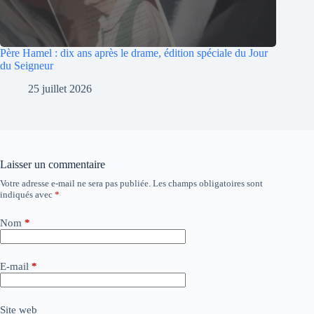
Père Hamel : dix ans après le drame, édition spéciale du Jour
du Seigneur
25 juillet 2026
Laisser un commentaire
Votre adresse e-mail ne sera pas publiée.
Les champs obligatoires sont
A
indiqués avec
*
l
t
e
Nom
*
r
n
a
E-mail
*
t
i
v
Site web
e