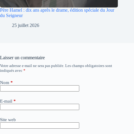
Père Hamel : dix ans après le drame, édition spéciale du Jour
du Seigneur
25 juillet 2026
Laisser un commentaire
Votre adresse e-mail ne sera pas publiée.
Les champs obligatoires sont
A
indiqués avec
*
l
t
e
Nom
*
r
n
a
E-mail
*
t
i
v
Site web
e
: