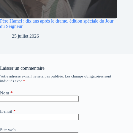
Père Hamel : dix ans après le drame, édition spéciale du Jour
du Seigneur
25 juillet 2026
Laisser un commentaire
Votre adresse e-mail ne sera pas publiée.
Les champs obligatoires sont
A
indiqués avec
*
l
t
e
Nom
*
r
n
a
E-mail
*
t
i
v
Site web
e