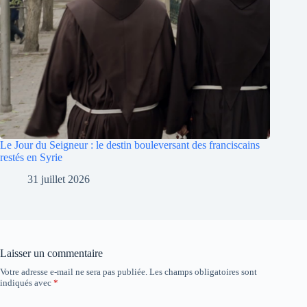
Le Jour du Seigneur : le destin bouleversant des franciscains
restés en Syrie
31 juillet 2026
Laisser un commentaire
Votre adresse e-mail ne sera pas publiée.
Les champs obligatoires sont
A
indiqués avec
*
l
t