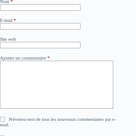
e
Nom
*
r
n
a
E-mail
*
t
i
v
Site web
e
:
Ajouter un commentaire
*
Prévenez-moi de tous les nouveaux commentaires par e-
mail.