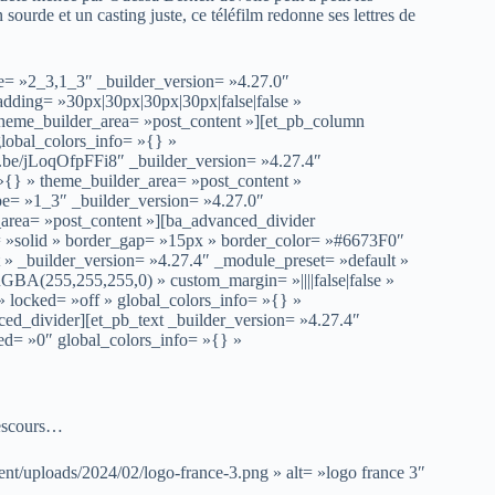
 sourde et un casting juste, ce téléfilm redonne ses lettres de
e= »2_3,1_3″ _builder_version= »4.27.0″
ding= »30px|30px|30px|30px|false|false »
theme_builder_area= »post_content »][et_pb_column
lobal_colors_info= »{} »
u.be/jLoqOfpFFi8″ _builder_version= »4.27.4″
»{} » theme_builder_area= »post_content »
pe= »1_3″ _builder_version= »4.27.0″
_area= »post_content »][ba_advanced_divider
sic= »solid » border_gap= »15px » border_color= »#6673F0″
» _builder_version= »4.27.4″ _module_preset= »default »
GBA(255,255,255,0) » custom_margin= »||||false|false »
locked= »off » global_colors_info= »{} »
ed_divider][et_pb_text _builder_version= »4.27.4″
ed= »0″ global_colors_info= »{} »
Descours…
nt/uploads/2024/02/logo-france-3.png » alt= »logo france 3″