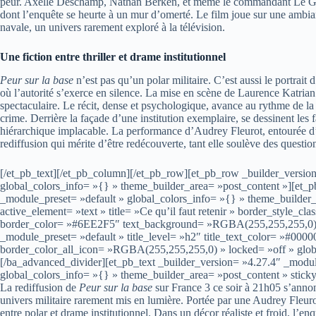
peur. Axelle Deschamp, Nathan Berken, et même le commandant Le Gal
dont l’enquête se heurte à un mur d’omerté. Le film joue sur une ambian
navale, un univers rarement exploré à la télévision.
Une fiction entre thriller et drame institutionnel
Peur sur la base
n’est pas qu’un polar militaire. C’est aussi le portrait
où l’autorité s’exerce en silence. La mise en scène de Laurence Katrian év
spectaculaire. Le récit, dense et psychologique, avance au rythme de l
crime. Derrière la façade d’une institution exemplaire, se dessinent l
hiérarchique implacable. La performance d’Audrey Fleurot, entourée d’u
rediffusion qui mérite d’être redécouverte, tant elle soulève des question
[/et_pb_text][/et_pb_column][/et_pb_row][et_pb_row _builder_versio
global_colors_info= »{} » theme_builder_area= »post_content »][et_
_module_preset= »default » global_colors_info= »{} » theme_builder
active_element= »text » title= »Ce qu’il faut retenir » border_style_cl
border_color= »#6EE2F5″ text_background= »RGBA(255,255,255,0) » 
_module_preset= »default » title_level= »h2″ title_text_color= »#0
border_color_all_icon= »RGBA(255,255,255,0) » locked= »off » globa
[/ba_advanced_divider][et_pb_text _builder_version= »4.27.4″ _modu
global_colors_info= »{} » theme_builder_area= »post_content » stick
La rediffusion de
Peur sur la base
sur France 3 ce soir à 21h05 s’anno
univers militaire rarement mis en lumière. Portée par une Audrey Fleuro
entre polar et drame institutionnel. Dans un décor réaliste et froid, l’e