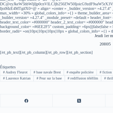
DC@eyJkeW5hbWljIjp0cnVlLCJjb250ZW50IjoicG9zdF9saW5rX3
IjoiMzE4MTgifX0=@ » align= »center » _builder_version= »4.27.4″ _
max_width= »30% » global_colors_info= »{} » theme_builder_area= »
_builder_version= »4.27.4″ _module_preset= »default » header_font= »–
header_text_color= »#000000″ header_2_text_color= »#000000″ hea
background_color= »#6EE2F5″ custom_padding= »6px||||false|false »
border_radii= »on|10px|10px|10px|10px » global_colors_info= »{} » 
Jeudi 1er m
20H05
[/et_pb_text][/et_pb_column][/et_pb_row][/et_pb_section]
Étiquettes
#
Audrey Fleurot
#
base navale Brest
#
enquête policière
#
fiction 
#
Laurence Katrian
#
Peur sur la base
#
rediffusion téléfilm
#
thri