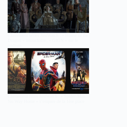
Classement séries JustWatch : « House of the
Dragon » intouchable, « GIGN » sur le
podium
Classement films JustWatch : « Spider-Man :
No Way Home » s’empare de la 1ère place