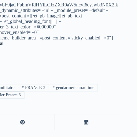
VybF9jaGFpbmVfdHYiLCJzZXR0aW5ncyI6eyJwb3N0X2lk
dynamic_attributes= »url » _module_preset= »default »
post_content »][/et_pb_image][et_pb_text
et_global_heading_font|||||||| »
der_3_text_color= »#000000″
 hover_enabled= »0″
theme_builder_area= »post_content » sticky_enabled= »0″]
ai
militaire
#
FRANCE 3
#
gendarmerie maritime
ller France 3