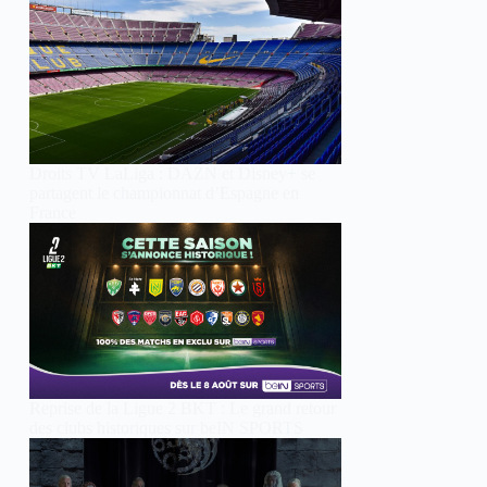
Droits TV LaLiga : DAZN et Disney+ se
partagent le championnat d’Espagne en
France
Reprise de la Ligue 2 BKT : Le grand retour
des clubs historiques sur beIN SPORTS