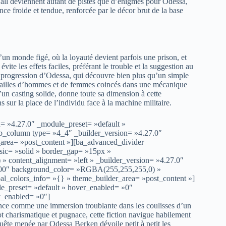
l deviennent autant de pistes que d’énigmes pour Odessa,
ce froide et tendue, renforcée par le décor brut de la base
 d’un monde figé, où la loyauté devient parfois une prison, et
ite les effets faciles, préférant le trouble et la suggestion au
a progression d’Odessa, qui découvre bien plus qu’un simple
es failles d’hommes et de femmes coincés dans une mécanique
n casting solide, donne toute sa dimension à cette
s sur la place de l’individu face à la machine militaire.
n= »4.27.0″ _module_preset= »default »
pb_column type= »4_4″ _builder_version= »4.27.0″
_area= »post_content »][ba_advanced_divider
assic= »solid » border_gap= »15px »
content_alignment= »left » _builder_version= »4.27.0″
00000″ background_color= »RGBA(255,255,255,0) »
l_colors_info= »{} » theme_builder_area= »post_content »]
le_preset= »default » hover_enabled= »0″
y_enabled= »0″]
nce comme une immersion troublante dans les coulisses d’un
t charismatique et pugnace, cette fiction navigue habilement
nquête menée par Odessa Berken dévoile petit à petit les