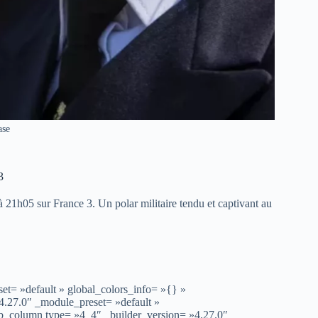
ase
3
à 21h05 sur France 3. Un polar militaire tendu et captivant au
et= »default » global_colors_info= »{} »
4.27.0″ _module_preset= »default »
pb_column type= »4_4″ _builder_version= »4.27.0″