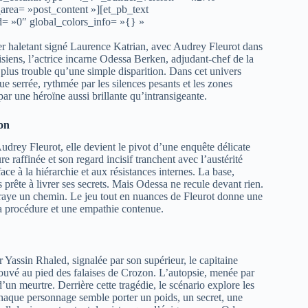
area= »post_content »][et_pb_text
d= »0″ global_colors_info= »{} »
cier haletant signé Laurence Katrian, avec Audrey Fleurot dans
siens, l’actrice incarne Odessa Berken, adjudant-chef de la
plus trouble qu’une simple disparition. Dans cet univers
igue serrée, rythmée par les silences pesants et les zones
ar une héroïne aussi brillante qu’intransigeante.
ion
drey Fleurot, elle devient le pivot d’une enquête délicate
re raffinée et son regard incisif tranchent avec l’austérité
ce à la hiérarchie et aux résistances internes. La base,
as prête à livrer ses secrets. Mais Odessa ne recule devant rien.
se fraye un chemin. Le jeu tout en nuances de Fleurot donne une
 la procédure et une empathie contenue.
er Yassin Rhaled, signalée par son supérieur, le capitaine
rouvé au pied des falaises de Crozon. L’autopsie, menée par
’un meurtre. Derrière cette tragédie, le scénario explore les
 Chaque personnage semble porter un poids, un secret, une