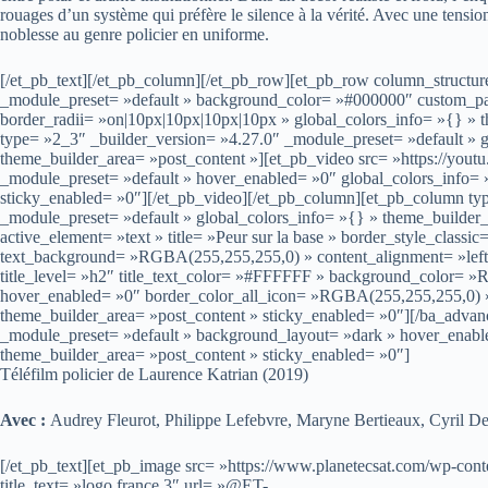
rouages d’un système qui préfère le silence à la vérité. Avec une tension
noblesse au genre policier en uniforme.
[/et_pb_text][/et_pb_column][/et_pb_row][et_pb_row column_structur
_module_preset= »default » background_color= »#000000″ custom_pad
border_radii= »on|10px|10px|10px|10px » global_colors_info= »{} » 
type= »2_3″ _builder_version= »4.27.0″ _module_preset= »default » g
theme_builder_area= »post_content »][et_pb_video src= »https://yout
_module_preset= »default » hover_enabled= »0″ global_colors_info= 
sticky_enabled= »0″][/et_pb_video][/et_pb_column][et_pb_column ty
_module_preset= »default » global_colors_info= »{} » theme_builder
active_element= »text » title= »Peur sur la base » border_style_clas
text_background= »RGBA(255,255,255,0) » content_alignment= »left 
title_level= »h2″ title_text_color= »#FFFFFF » background_color= »R
hover_enabled= »0″ border_color_all_icon= »RGBA(255,255,255,0) » 
theme_builder_area= »post_content » sticky_enabled= »0″][/ba_advanc
_module_preset= »default » background_layout= »dark » hover_enabl
theme_builder_area= »post_content » sticky_enabled= »0″]
Téléfilm policier de Laurence Katrian (2019)
Avec :
Audrey Fleurot, Philippe Lefebvre, Maryne Bertieaux, Cyril 
[/et_pb_text][et_pb_image src= »https://www.planetecsat.com/wp-conte
title_text= »logo france 3″ url= »@ET-