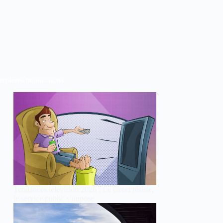
rnières publications
Tendances télévision 2026 : Le direct résiste,
le service public s’impose