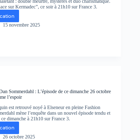
aletant : double meurtre, mystères et duo charismatique.
e sur Kermadec”, ce soir à 21h10 sur France 3.
ication
nace
r
15 novembre 2025
rmadec,
tre
s
aillé
 Dan Sommerdahl : L’épisode de ce dimanche 26 octobre
me l’espoir
in est retrouvé noyé à Elseneur en pleine Fashion
rdahl mène l’enquête dans un nouvel épisode tendu et
sé ce dimanche à 21h10 sur France 3.
ication
s
quêtes
26 octobre 2025