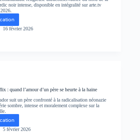
açant
ic noir intense, disponible en intégralité sur arte.tv
 2026.
ication
urtres
16 février 2026
jakka
rdic
r
rte
ssèque
lix : quand l’amour d’un père se heurte à la haine
ador suit un père confronté à la radicalisation néonazie
ences
série sombre, intense et moralement complexe sur la
lle.
ication
lvador
r
5 février 2026
flix