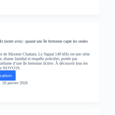
and
amour
un
re
urte
 (notre avis) : quand une île bretonne capte les ondes
ine
n de Maxime Chattam, Le Signal 149 kHz est une série
e, drame familial et enquête policière, portée par
iétante d’une île bretonne fictive. À découvrir tous les
sur NOVO19.
ication
nal
26 janvier 2026
9
z
tre
s)
and