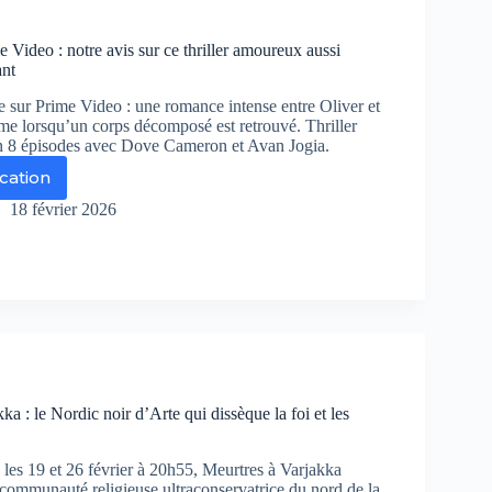
s
r
pisode
e Video : notre avis sur ce thriller amoureux aussi
urir
ant
ec
zanne
e sur Prime Video : une romance intense entre Oliver et
ame lorsqu’un corps décomposé est retrouvé. Thriller
n 8 épisodes avec Dove Cameron et Avan Jogia.
ication
rs
18 février 2026
r
ime
deo
tre
s
r
iller
ka : le Nordic noir d’Arte qui dissèque la foi et les
oureux
si
nsuel
 les 19 et 26 février à 20h55, Meurtres à Varjakka
e
communauté religieuse ultraconservatrice du nord de la