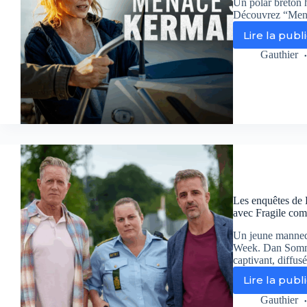
Un polar breton h
Découvrez “Menac
Lire la publ
Me
su
Gauthier
Ke
no
avi
dét
Les enquêtes de
avec Fragile com
Un jeune mannequ
Week. Dan Somme
captivant, diffu
Lire la publ
Le
en
Gauthier