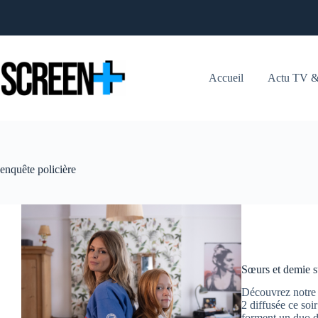
Passer
au
contenu
Accueil
Actu TV &
enquête policière
Sœurs et demie s
Découvrez notre 
2 diffusée ce so
forment un duo d'