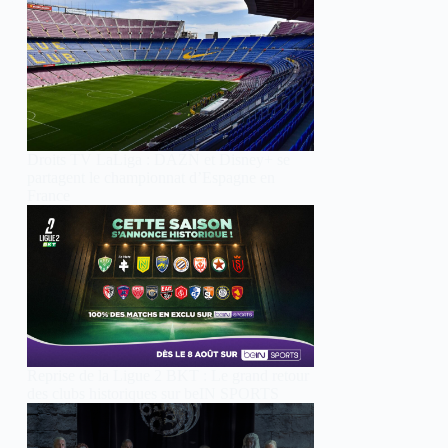
Droits TV LaLiga : DAZN et Disney+ se
partagent le championnat d’Espagne en
France
Reprise de la Ligue 2 BKT : Le grand retour
des clubs historiques sur beIN SPORTS