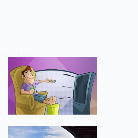
rnières publications
Tendances télévision 2026 : Le direct résiste,
le service public s’impose