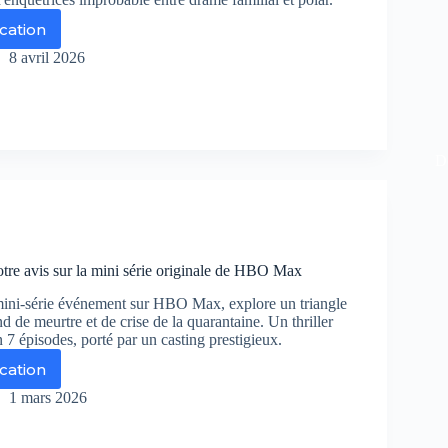
ication
urs
8 avril 2026
mie
r
ance
De
o
oc
e
us
tre avis sur la mini série originale de HBO Max
ttendiez
s
ini-série événement sur HBO Max, explore un triangle
 de meurtre et de crise de la quarantaine. Un thriller
7 épisodes, porté par un casting prestigieux.
ication
F
1 mars 2026
is
tre