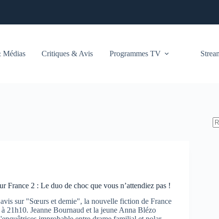
 Médias
Critiques & Avis
Programmes TV
Stre
ur France 2 : Le duo de choc que vous n’attendiez pas !
avis sur "Sœurs et demie", la nouvelle fiction de France
ir à 21h10. Jeanne Bournaud et la jeune Anna Blézo
enquêtrices improbable entre drame familial et polar.