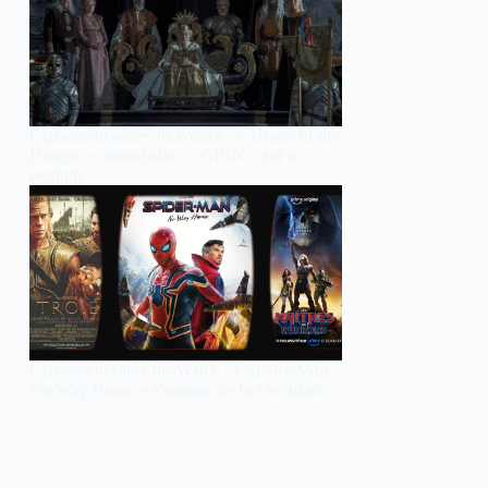
Classement séries JustWatch : « House of the
Dragon » intouchable, « GIGN » sur le
podium
Classement films JustWatch : « Spider-Man :
No Way Home » s’empare de la 1ère place