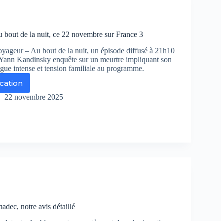
e
etonne
pte
 bout de la nuit, ce 22 novembre sur France 3
des
ageur – Au bout de la nuit, un épisode diffusé à 21h10
 Yann Kandinsky enquête sur un meurtre impliquant son
ssé
rigue intense et tension familiale au programme.
ication
yageur
22 novembre 2025
ut
t,
vembre
r
ance
dec, notre avis détaillé