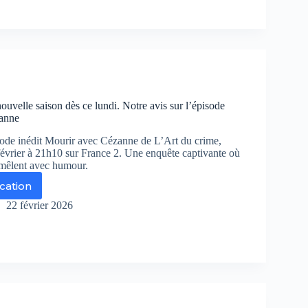
s
r
i
ie
ginale
BO
ouvelle saison dès ce lundi. Notre avis sur l’épisode
x
anne
ode inédit Mourir avec Cézanne de L’Art du crime,
février à 21h10 sur France 2. Une enquête captivante où
e mêlent avec humour.
ication
rt
22 février 2026
me,
uvelle
son
s
di.
tre