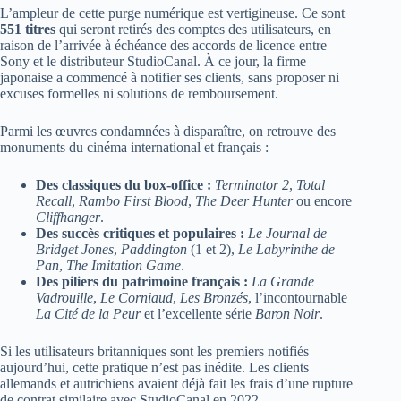
L’ampleur de cette purge numérique est vertigineuse. Ce sont
551 titres
qui seront retirés des comptes des utilisateurs, en
raison de l’arrivée à échéance des accords de licence entre
Sony et le distributeur StudioCanal. À ce jour, la firme
japonaise a commencé à notifier ses clients, sans proposer ni
excuses formelles ni solutions de remboursement.
Parmi les œuvres condamnées à disparaître, on retrouve des
monuments du cinéma international et français :
Des classiques du box-office :
Terminator 2
,
Total
Recall
,
Rambo First Blood
,
The Deer Hunter
ou encore
Cliffhanger
.
Des succès critiques et populaires :
Le Journal de
Bridget Jones
,
Paddington
(1 et 2),
Le Labyrinthe de
Pan
,
The Imitation Game
.
Des piliers du patrimoine français :
La Grande
Vadrouille
,
Le Corniaud
,
Les Bronzés
, l’incontournable
La Cité de la Peur
et l’excellente série
Baron Noir
.
Si les utilisateurs britanniques sont les premiers notifiés
aujourd’hui, cette pratique n’est pas inédite. Les clients
allemands et autrichiens avaient déjà fait les frais d’une rupture
de contrat similaire avec StudioCanal en 2022.