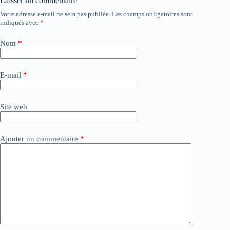
Laisser un commentaire
Votre adresse e-mail ne sera pas publiée.
Les champs obligatoires sont
A
indiqués avec
*
l
t
e
Nom
*
r
n
a
E-mail
*
t
i
v
Site web
e
:
Ajouter un commentaire
*