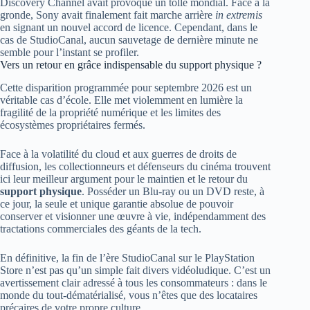
Discovery Channel avait provoqué un tollé mondial. Face à la
gronde, Sony avait finalement fait marche arrière
in extremis
en signant un nouvel accord de licence. Cependant, dans le
cas de StudioCanal, aucun sauvetage de dernière minute ne
semble pour l’instant se profiler.
Vers un retour en grâce indispensable du support physique ?
Cette disparition programmée pour septembre 2026 est un
véritable cas d’école. Elle met violemment en lumière la
fragilité de la propriété numérique et les limites des
écosystèmes propriétaires fermés.
Face à la volatilité du cloud et aux guerres de droits de
diffusion, les collectionneurs et défenseurs du cinéma trouvent
ici leur meilleur argument pour le maintien et le retour du
support physique
. Posséder un Blu-ray ou un DVD reste, à
ce jour, la seule et unique garantie absolue de pouvoir
conserver et visionner une œuvre à vie, indépendamment des
tractations commerciales des géants de la tech.
En définitive, la fin de l’ère StudioCanal sur le PlayStation
Store n’est pas qu’un simple fait divers vidéoludique. C’est un
avertissement clair adressé à tous les consommateurs : dans le
monde du tout-dématérialisé, vous n’êtes que des locataires
précaires de votre propre culture.