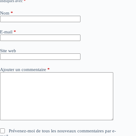
indiqués avec
*
l
t
e
Nom
*
r
n
a
E-mail
*
t
i
v
Site web
e
:
Ajouter un commentaire
*
Prévenez-moi de tous les nouveaux commentaires par e-