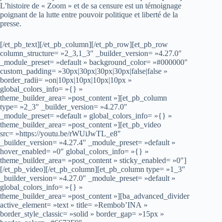
L’histoire de « Zoom » et de sa censure est un témoignage
poignant de la lutte entre pouvoir politique et liberté de la
presse.
[/et_pb_text][/et_pb_column][/et_pb_row][et_pb_row
column_structure= »2_3,1_3″ _builder_version= »4.27.0″
_module_preset= »default » background_color= »#000000″
custom_padding= »30px|30px|30px|30px|false|false »
border_radii= »on|10px|10px|10px|10px »
global_colors_info= »{} »
theme_builder_area= »post_content »][et_pb_column
type= »2_3″ _builder_version= »4.27.0″
_module_preset= »default » global_colors_info= »{} »
theme_builder_area= »post_content »][et_pb_video
src= »https://youtu.be/rWUiJwTL_e8″
_builder_version= »4.27.4″ _module_preset= »default »
hover_enabled= »0″ global_colors_info= »{} »
theme_builder_area= »post_content » sticky_enabled= »0″]
[/et_pb_video][/et_pb_column][et_pb_column type= »1_3″
_builder_version= »4.27.0″ _module_preset= »default »
global_colors_info= »{} »
theme_builder_area= »post_content »][ba_advanced_divider
active_element= »text » title= »Rembob’INA »
border_style_classic= »solid » border_gap= »15px »