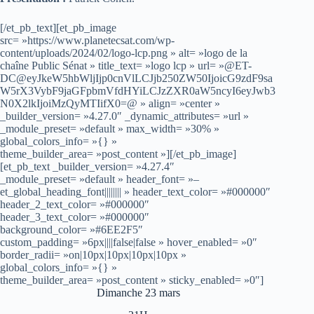
[/et_pb_text][et_pb_image
src= »https://www.planetecsat.com/wp-
content/uploads/2024/02/logo-lcp.png » alt= »logo de la
chaîne Public Sénat » title_text= »logo lcp » url= »@ET-
DC@eyJkeW5hbWljIjp0cnVlLCJjb250ZW50IjoicG9zdF9sa
W5rX3VybF9jaGFpbmVfdHYiLCJzZXR0aW5ncyI6eyJwb3
N0X2lkIjoiMzQyMTIifX0=@ » align= »center »
_builder_version= »4.27.0″ _dynamic_attributes= »url »
_module_preset= »default » max_width= »30% »
global_colors_info= »{} »
theme_builder_area= »post_content »][/et_pb_image]
[et_pb_text _builder_version= »4.27.4″
_module_preset= »default » header_font= »–
et_global_heading_font|||||||| » header_text_color= »#000000″
header_2_text_color= »#000000″
header_3_text_color= »#000000″
background_color= »#6EE2F5″
custom_padding= »6px||||false|false » hover_enabled= »0″
border_radii= »on|10px|10px|10px|10px »
global_colors_info= »{} »
theme_builder_area= »post_content » sticky_enabled= »0″]
Dimanche 23 mars