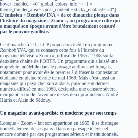
hover_enabled= »0″ global_colors_info= »{} »
theme_builder_area= »post_content » sticky_enabled= »0″]
L’émission « Rembob’INA » de ce dimanche plonge dans
l’histoire du magazine « Zoom », un programme culte qui
a marqué son époque avant d’être brutalement censuré
par le pouvoir gaulliste.
Ce dimanche à 21h, LCP propose un inédit du programme
Rembob’INA
, qui se consacre cette fois à l’histoire du
magazine télévisé « Zoom », diffusé de 1965 à 1968 sur la
deuxième chaîne de l’ORTF. Un programme qui a laissé une
empreinte indélébile dans le paysage audiovisuel français,
notamment pour avoir été le premier à diffuser la contestation
étudiante en pleine révolte de mai 1968. Mais c’est aussi un
magazine qui paya cher son audace, puisque son dernier
numéro, diffusé en mai 1968, déclencha une censure sévère,
marquant la fin de l’aventure de ses deux producteurs, André
Harris et Alain de Sédouy.
Un magazine avant-gardiste et moderne pour son temps
Lorsque « Zoom » fait son apparition en 1965, il se distingue
immédiatement de ses pairs. Dans un paysage télévisuel
encore dominé par des programmes sérieux et institutionnels,