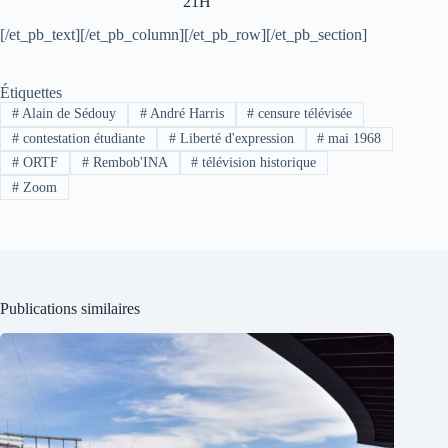
21H
[/et_pb_text][/et_pb_column][/et_pb_row][/et_pb_section]
Étiquettes
#
Alain de Sédouy
#
André Harris
#
censure télévisée
#
contestation étudiante
#
Liberté d'expression
#
mai 1968
#
ORTF
#
Rembob'INA
#
télévision historique
#
Zoom
Publications similaires