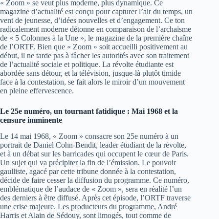
« Zoom » se veut plus moderne, plus dynamique. Ce
magazine d’actualité est conçu pour capturer l’air du temps, un
vent de jeunesse, d’idées nouvelles et d’engagement. Ce ton
radicalement moderne détonne en comparaison de l’archaïsme
de « 5 Colonnes à la Une », le magazine de la première chaîne
de l’ORTF. Bien que « Zoom » soit accueilli positivement au
début, il ne tarde pas à fâcher les autorités avec son traitement
de l’actualité sociale et politique. La révolte étudiante est
abordée sans détour, et la télévision, jusque-là plutôt timide
face à la contestation, se fait alors le miroir d’un mouvement
en pleine effervescence.
Le 25e numéro, un tournant fatidique : Mai 1968 et la
censure imminente
Le 14 mai 1968, « Zoom » consacre son 25e numéro à un
portrait de Daniel Cohn-Bendit, leader étudiant de la révolte,
et à un débat sur les barricades qui occupent le cœur de Paris.
Un sujet qui va précipiter la fin de l’émission. Le pouvoir
gaulliste, agacé par cette tribune donnée à la contestation,
décide de faire cesser la diffusion du programme. Ce numéro,
emblématique de l’audace de « Zoom », sera en réalité l’un
des derniers à être diffusé. Après cet épisode, l’ORTF traverse
une crise majeure. Les producteurs du programme, André
Harris et Alain de Sédouy, sont limogés, tout comme de