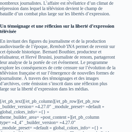
nombreux journalistes. L’affaire est révélatrice d’un climat de
répression dans lequel la télévision devient le champ de
bataille d’un combat plus large sur les libertés d’expression.
Un témoignage et une réflexion sur la liberté d’expression
télévisée
En invitant des figures du journalisme et de la production
audiovisuelle de l’époque,
Rembob’INA
permet de revenir sur
cet épisode historique. Bernard Bouthier, producteur et
réalisateur, et Hervé Brusini, journaliste de renom, partageront
leur analyse de la portée de cet événement. Le programme
explore les conséquences de cette censure sur l’évolution de la
télévision française et sur l’émergence de nouvelles formes de
journalisme. À travers des témoignages et des images
d’archives, cette émission s’inscrit dans une réflexion plus
large sur la liberté d’expression dans les médias.
[/et_pb_text][/et_pb_column][/et_pb_row][et_pb_row
_builder_version= »4.27.0″ _module_preset= »default »
global_colors_info= »{} »
theme_builder_area= »post_content »][et_pb_column
type= »4_4″ _builder_version= »4.27.0″
_module_preset= »default » global_colors_info= »{} »