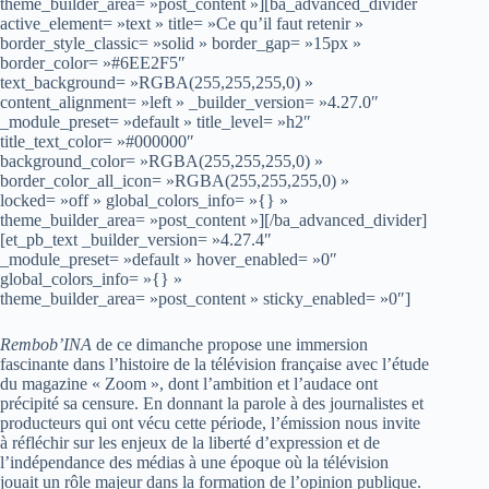
theme_builder_area= »post_content »][ba_advanced_divider
active_element= »text » title= »Ce qu’il faut retenir »
border_style_classic= »solid » border_gap= »15px »
border_color= »#6EE2F5″
text_background= »RGBA(255,255,255,0) »
content_alignment= »left » _builder_version= »4.27.0″
_module_preset= »default » title_level= »h2″
title_text_color= »#000000″
background_color= »RGBA(255,255,255,0) »
border_color_all_icon= »RGBA(255,255,255,0) »
locked= »off » global_colors_info= »{} »
theme_builder_area= »post_content »][/ba_advanced_divider]
[et_pb_text _builder_version= »4.27.4″
_module_preset= »default » hover_enabled= »0″
global_colors_info= »{} »
theme_builder_area= »post_content » sticky_enabled= »0″]
Rembob’INA
de ce dimanche propose une immersion
fascinante dans l’histoire de la télévision française avec l’étude
du magazine « Zoom », dont l’ambition et l’audace ont
précipité sa censure. En donnant la parole à des journalistes et
producteurs qui ont vécu cette période, l’émission nous invite
à réfléchir sur les enjeux de la liberté d’expression et de
l’indépendance des médias à une époque où la télévision
jouait un rôle majeur dans la formation de l’opinion publique.