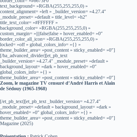
border_color= »#6673F0″
text_background= »RGBA(255,255,255,0) »
content_alignment= »left » _builder_version= »4.27.4″
_module_preset= »default » title_level= »h2″
title_text_color= »#FFFFFF »
background_color= »RGBA(255,255,255,0) »
custom_margin= »||||false|false » hover_enabled= »0″
border_color_all_icon= »RGBA(255,255,255,0) »
locked= »off » global_colors_info= »{} »
theme_builder_area= »post_content » sticky_enabled= »0″]
[/ba_advanced_divider][et_pb_text
_builder_version= »4.27.4″ _module_preset= »default »
background_layout= »dark » hover_enabled= »0″
global_colors_info= »{} »
theme_builder_area= »post_content » sticky_enabled= »0″]
Zoom, le magazine TV censuré d’André Harris et Alain
de Sédouy (1965-1968)
[/et_pb_text][et_pb_text _builder_version= »4.27.4″
_module_preset= »default » background_layout= »dark »
hover_enabled= »0″ global_colors_info= »{} »
theme_builder_area= »post_content » sticky_enabled= »0″]
Magazine (2025)
Présentation :
Patrick Cohen.