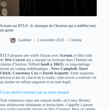
Scream sur RTL9 : le classique de l’horreur qui a redéfini tout
un genre
Gauthier
2 novembre 2025
Cinéma
RTL9 propose une soirée frisson avec
Scream
, le film culte
de
Wes Craven
qui a marqué un tournant dans l’histoire du
cinéma d’horreur. Diffusé
lundi à 20h55
, ce long-métrage
réunit un casting emblématique :
Neve Campbell
,
Skeet
Ulrich
,
Courteney Cox
et
David Arquette
. Entre suspense,
tension et jeu du chat et de la souris, cette œuvre a redonné vie
au slasher en mêlant angoisse et second degré.
Un jeu mortel orchestré par un tueur masqué
Tout commence dans une maison isolée, où Casey Becker,
une adolescente séduisante et insouciante, s’apprête à passer
une soirée tranquille devant un film d’horreur. Mais un simple