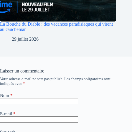
La Bouche du Diable : des vacances paradisiaques qui virent
au cauchemar
29 juillet 2026
Laisser un commentaire
Votre adresse e-mail ne sera pas publiée.
Les champs obligatoires sont
A
indiqués avec
*
l
t
e
Nom
*
r
n
a
E-mail
*
t
i
v
Site web