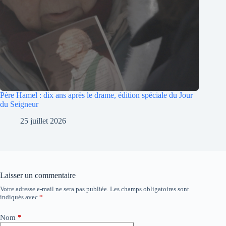
Père Hamel : dix ans après le drame, édition spéciale du Jour
du Seigneur
25 juillet 2026
Laisser un commentaire
Votre adresse e-mail ne sera pas publiée.
Les champs obligatoires sont
A
indiqués avec
*
l
t
e
Nom
*
r