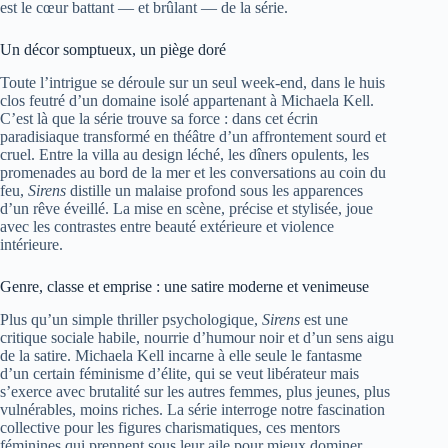
est le cœur battant — et brûlant — de la série.
Un décor somptueux, un piège doré
Toute l’intrigue se déroule sur un seul week-end, dans le huis
clos feutré d’un domaine isolé appartenant à Michaela Kell.
C’est là que la série trouve sa force : dans cet écrin
paradisiaque transformé en théâtre d’un affrontement sourd et
cruel. Entre la villa au design léché, les dîners opulents, les
promenades au bord de la mer et les conversations au coin du
feu,
Sirens
distille un malaise profond sous les apparences
d’un rêve éveillé. La mise en scène, précise et stylisée, joue
avec les contrastes entre beauté extérieure et violence
intérieure.
Genre, classe et emprise : une satire moderne et venimeuse
Plus qu’un simple thriller psychologique,
Sirens
est une
critique sociale habile, nourrie d’humour noir et d’un sens aigu
de la satire. Michaela Kell incarne à elle seule le fantasme
d’un certain féminisme d’élite, qui se veut libérateur mais
s’exerce avec brutalité sur les autres femmes, plus jeunes, plus
vulnérables, moins riches. La série interroge notre fascination
collective pour les figures charismatiques, ces mentors
féminines qui prennent sous leur aile pour mieux dominer.