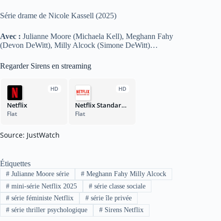
Série drame de Nicole Kassell (2025)
Avec :
Julianne Moore (Michaela Kell), Meghann Fahy
(Devon DeWitt), Milly Alcock (Simone DeWitt)…
Regarder Sirens en streaming
HD
HD
Netflix
Netflix Standard with Ads
Flat
Flat
Source: JustWatch
Étiquettes
#
Julianne Moore série
#
Meghann Fahy Milly Alcock
#
mini-série Netflix 2025
#
série classe sociale
#
série féministe Netflix
#
série île privée
#
série thriller psychologique
#
Sirens Netflix