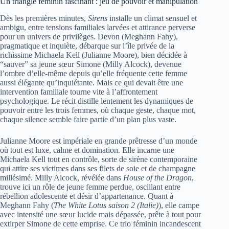
Un triangle féminin fascinant : jeu de pouvoir et manipulation
Dès les premières minutes,
Sirens
installe un climat sensuel et
ambigu, entre tensions familiales larvées et attirance perverse
pour un univers de privilèges. Devon (Meghann Fahy),
pragmatique et inquiète, débarque sur l’île privée de la
richissime Michaela Kell (Julianne Moore), bien décidée à
“sauver” sa jeune sœur Simone (Milly Alcock), devenue
l’ombre d’elle-même depuis qu’elle fréquente cette femme
aussi élégante qu’inquiétante. Mais ce qui devait être une
intervention familiale tourne vite à l’affrontement
psychologique. Le récit distille lentement les dynamiques de
pouvoir entre les trois femmes, où chaque geste, chaque mot,
chaque silence semble faire partie d’un plan plus vaste.
Julianne Moore est impériale en grande prêtresse d’un monde
où tout est luxe, calme et domination. Elle incarne une
Michaela Kell tout en contrôle, sorte de sirène contemporaine
qui attire ses victimes dans ses filets de soie et de champagne
millésimé. Milly Alcock, révélée dans
House of the Dragon
,
trouve ici un rôle de jeune femme perdue, oscillant entre
rébellion adolescente et désir d’appartenance. Quant à
Meghann Fahy (
The White Lotus saison 2 (Italie)
), elle campe
avec intensité une sœur lucide mais dépassée, prête à tout pour
extirper Simone de cette emprise. Ce trio féminin incandescent