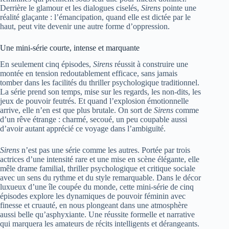
Derrière le glamour et les dialogues ciselés,
Sirens
pointe une
réalité glaçante : l’émancipation, quand elle est dictée par le
haut, peut vite devenir une autre forme d’oppression.
Une mini-série courte, intense et marquante
En seulement cinq épisodes,
Sirens
réussit à construire une
montée en tension redoutablement efficace, sans jamais
tomber dans les facilités du thriller psychologique traditionnel.
La série prend son temps, mise sur les regards, les non-dits, les
jeux de pouvoir feutrés. Et quand l’explosion émotionnelle
arrive, elle n’en est que plus brutale. On sort de
Sirens
comme
d’un rêve étrange : charmé, secoué, un peu coupable aussi
d’avoir autant apprécié ce voyage dans l’ambiguïté.
Sirens
n’est pas une série comme les autres. Portée par trois
actrices d’une intensité rare et une mise en scène élégante, elle
mêle drame familial, thriller psychologique et critique sociale
avec un sens du rythme et du style remarquable. Dans le décor
luxueux d’une île coupée du monde, cette mini-série de cinq
épisodes explore les dynamiques de pouvoir féminin avec
finesse et cruauté, en nous plongeant dans une atmosphère
aussi belle qu’asphyxiante. Une réussite formelle et narrative
qui marquera les amateurs de récits intelligents et dérangeants.