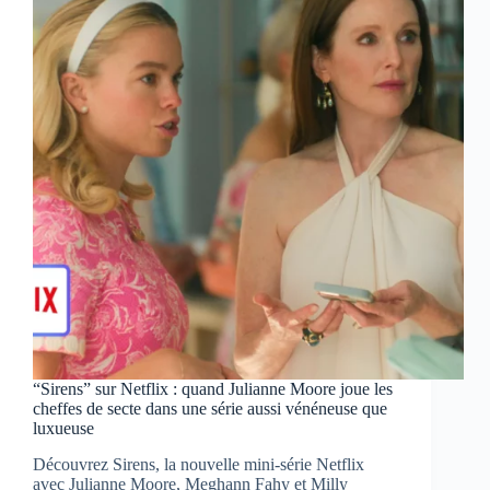
la
tension
sur
Netflix
“Sirens” sur Netflix : quand Julianne Moore joue les
cheffes de secte dans une série aussi vénéneuse que
luxueuse
Découvrez Sirens, la nouvelle mini-série Netflix
avec Julianne Moore, Meghann Fahy et Milly