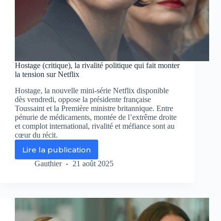
Hostage (critique), la rivalité politique qui fait monter
la tension sur Netflix
Hostage, la nouvelle mini-série Netflix disponible
dès vendredi, oppose la présidente française
Toussaint et la Première ministre britannique. Entre
pénurie de médicaments, montée de l’extrême droite
et complot international, rivalité et méfiance sont au
cœur du récit.
Lire la publication
Hostage
(critique),
Gauthier
21 août 2025
la
rivalité
politique
qui
fait
monter