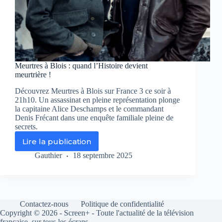
Meurtres à Blois : quand l’Histoire devient
meurtrière !
Découvrez Meurtres à Blois sur France 3 ce soir à
21h10. Un assassinat en pleine représentation plonge
la capitaine Alice Deschamps et le commandant
Denis Frécant dans une enquête familiale pleine de
secrets.
Lire la publication
Meurtres
à
Gauthier
18 septembre 2025
Blois
:
quand
l’Histoire
devient
Contactez-nous
Politique de confidentialité
meurtrière
Copyright © 2026 - Screen+ - Toute l'actualité de la télévision
!
française, sur tous les écrans