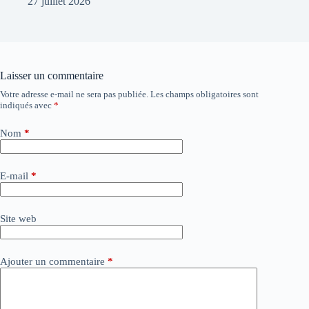
27 juillet 2026
Laisser un commentaire
Votre adresse e-mail ne sera pas publiée.
Les champs obligatoires sont
A
indiqués avec
*
l
t
e
Nom
*
r
n
a
E-mail
*
t
i
v
Site web
e
:
Ajouter un commentaire
*