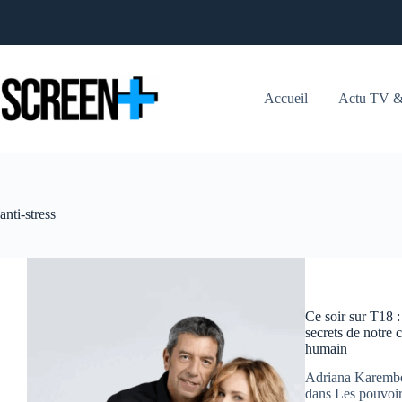
Passer
au
contenu
Accueil
Actu TV &
anti-stress
Ce soir sur T18 
secrets de notre 
humain
Adriana Karembe
dans Les pouvoir