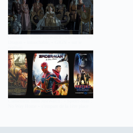
Classement séries JustWatch : « House of the
Dragon » intouchable, « GIGN » sur le
podium
Classement films JustWatch : « Spider-Man :
No Way Home » s’empare de la 1ère place