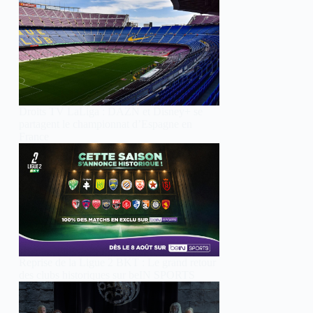
Droits TV LaLiga : DAZN et Disney+ se
partagent le championnat d’Espagne en
France
Reprise de la Ligue 2 BKT : Le grand retour
des clubs historiques sur beIN SPORTS