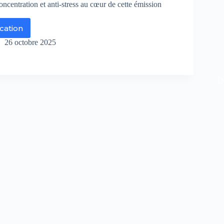
centration et anti-stress au cœur de cette émission
ication
r
26 octobre 2025
r
8
riana
De
rembeu
chel
mes
plorent
rets
tre
rveau
ns
s
uvoirs
raordinaires