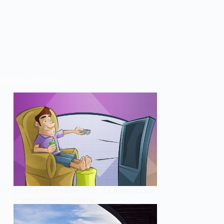
rnières publications
Tendances télévision 2026 : Le direct résiste,
le service public s’impose