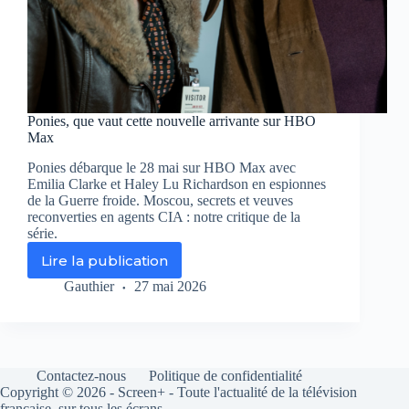
Ponies, que vaut cette nouvelle arrivante sur HBO
Max
Ponies débarque le 28 mai sur HBO Max avec
Emilia Clarke et Haley Lu Richardson en espionnes
de la Guerre froide. Moscou, secrets et veuves
reconverties en agents CIA : notre critique de la
série.
Lire la publication
Ponies,
que
Gauthier
27 mai 2026
vaut
cette
nouvelle
arrivante
sur
Contactez-nous
Politique de confidentialité
HBO
Copyright © 2026 - Screen+ - Toute l'actualité de la télévision
Max
française, sur tous les écrans