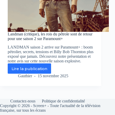
Landman (critique), les rois du pétrole sont de retour
pour une saison 2 sur Paramount+
LANDMAN saison 2 arrive sur Paramount+ : boom
pétrolier, secrets, tensions et Billy Bob Thornton plus
exposé que jamais. Découvrez notre présentation et
notre avis sur cette nouvelle saison explosive.
Lire la publication
Landman
(critique),
Gauthier
15 novembre 2025
les
rois
du
pétrole
sont
Contactez-nous
Politique de confidentialité
de
Copyright © 2026 - Screen+ - Toute l'actualité de la télévision
retour
française, sur tous les écrans
pour