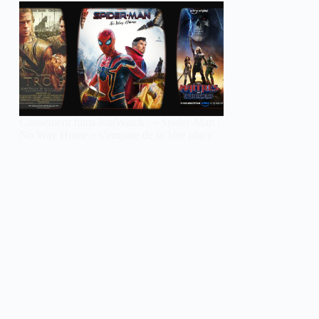
Classement films JustWatch : « Spider-Man :
No Way Home » s’empare de la 1ère place