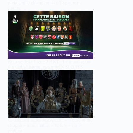
partagent le championnat d’Espagne en
France
Reprise de la Ligue 2 BKT : Le grand retour
des clubs historiques sur beIN SPORTS
Classement séries JustWatch : « House of the
Dragon » intouchable, « GIGN » sur le
podium