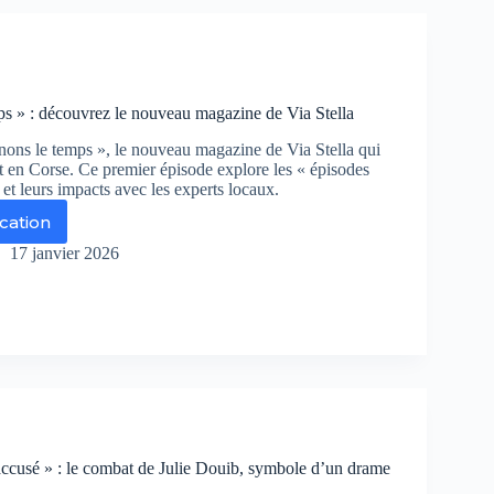
yager
rse
r
ance
ps » : découvrez le nouveau magazine de Via Stella
ons le temps », le nouveau magazine de Via Stella qui
t en Corse. Ce premier épisode explore les « épisodes
et leurs impacts avec les experts locaux.
ication
enons
17 janvier 2026
mps
couvrez
uveau
gazine
’accusé » : le combat de Julie Douib, symbole d’un drame
lla