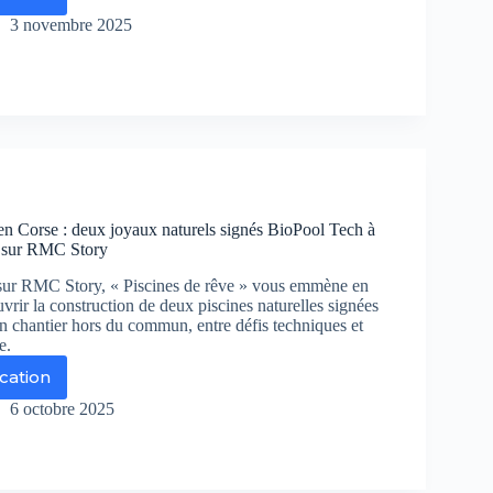
ire
im
3 novembre 2025
ne
enquête
ns
urtre
resque)
fait
 en Corse : deux joyaux naturels signés BioPool Tech à
r
r sur RMC Story
1
sur RMC Story, « Piscines de rêve » vous emmène en
rir la construction de deux piscines naturelles signées
 chantier hors du commun, entre défis techniques et
e.
ication
cines
6 octobre 2025
ve
rse