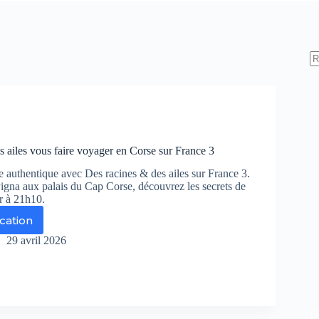
s ailes vous faire voyager en Corse sur France 3
e authentique avec Des racines & des ailes sur France 3.
Pigna aux palais du Cap Corse, découvrez les secrets de
r à 21h10.
ication
s
ines
29 avril 2026
s
es
us
re
De