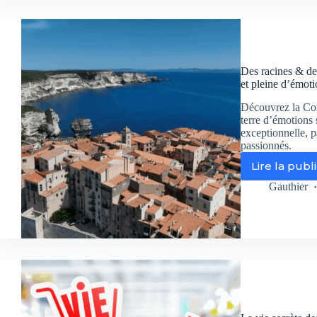
de
joy
nat
sig
Bi
Des racines & des
Te
et pleine d’émoti
à
dé
Découvrez la Cor
ce
terre d’émotions 
soi
exceptionnelle, p
passionnés.
su
RM
Lire la publ
De
Sto
rac
Gauthier
&
de
ail
:
pa
à
la
dé
d’