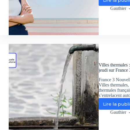
Lire la publ
Va
sa
Gauthier
avi
:
qu
fam
re
les
fro
de
l’E
da
Villes thermales 
Zo
jeudi sur France 
int
France 3 Nouvell
Villes thermales,
thermales françai
s’entrelacent aut
Lire la publ
Vil
th
Gauthier
:
ce
tré