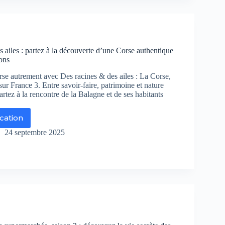
ux
aux
urels
nés
oPool
 ailes : partez à la découverte d’une Corse authentique
ch
ons
couvrir
se autrement avec Des racines & des ailes : La Corse,
sur France 3. Entre savoir-faire, patrimoine et nature
r
artez à la rencontre de la Balagne et de ses habitants
r
C
ication
s
ry
ines
24 septembre 2025
s
es
rtez
couverte
une