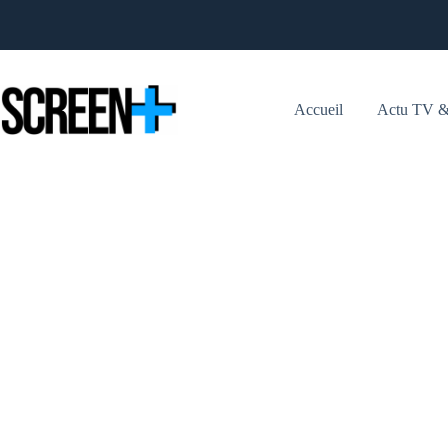
Passer
au
contenu
Accueil
Actu TV &