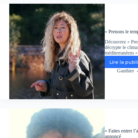
vo
en
Co
su
Fr
3
« Prenons le tem
Découvrez « Pren
décrypte le clima
méditerranéens » 
Lire la publ
«
Pr
Gauthier
le
te
»
:
dé
le
no
ma
de
Via
« Faites entrer l
Ste
annoncé