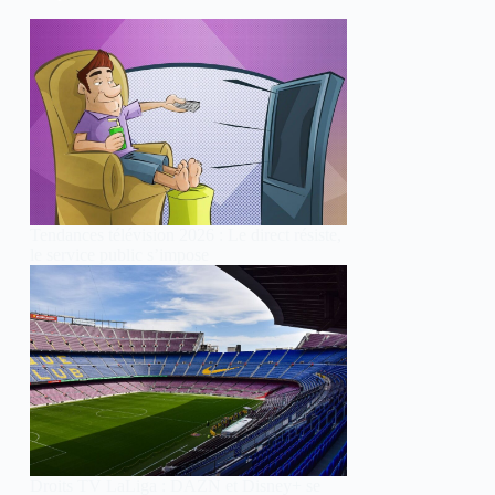
Tendances télévision 2026 : Le direct résiste,
le service public s’impose
Droits TV LaLiga : DAZN et Disney+ se