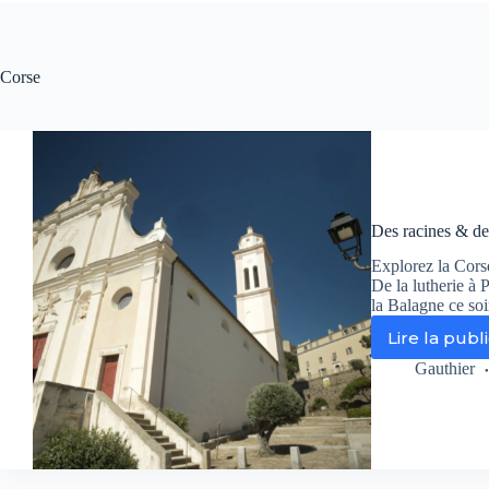
Corse
Des racines & de
Explorez la Cors
De la lutherie à 
la Balagne ce soi
Lire la publ
De
rac
Gauthier
&
de
ail
vo
fai