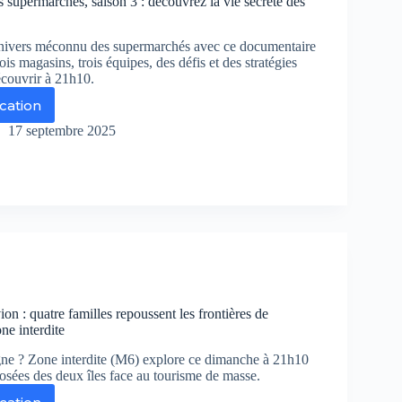
s supermarchés, saison 3 : découvrez la vie secrète des
rse
thentique
univers méconnu des supermarchés avec ce documentaire
ine
rois magasins, trois équipes, des défis et des stratégies
émotions
écouvrir à 21h10.
ication
17 septembre 2025
crète
s
permarchés,
son
couvrez
crète
on : quatre familles repoussent les frontières de
s
ne interdite
permarchés
ne ? Zone interdite (M6) explore ce dimanche à 21h10
posées des deux îles face au tourisme de masse.