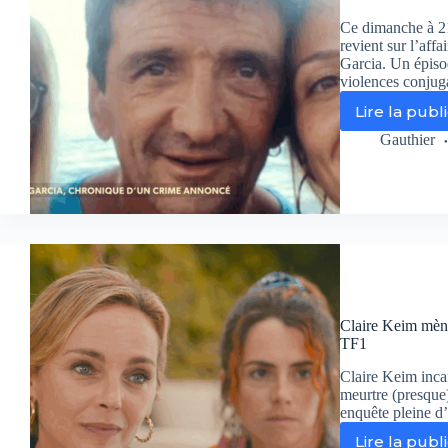
Ce dimanche à 21
revient sur l’af
Garcia. Un épisod
violences conjug
Lire la publ
«
Fai
Gauthier
ent
l’a
»
:
le
co
de
Jul
Do
Claire Keim mène
sy
TF1
d’
dr
Claire Keim inca
an
meurtre (presque
enquête pleine d’
Lire la publ