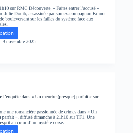
h10 sur RMC Découverte, « Faites entrer l’accusé »
faire Julie Douib, assassinée par son ex-compagnon Bruno
e bouleversant sur les failles du système face aux
ales.
ication
tes
9 novembre 2025
rer
ccusé
mbat
ie
uib,
 l’enquête dans « Un meurtre (presque) parfait » sur
mbole
un
ame
rne une romancière passionnée de crimes dans « Un
noncé
) parfait », diffusé dimanche à 21h10 sur TF1. Une
esprit au cœur d’un mystère corse.
ication