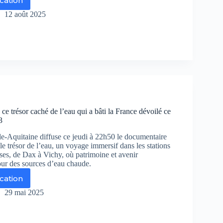
ication
cances
ns
12 août 2025
on
atre
illes
poussent
ntières
urope
ns
: ce trésor caché de l’eau qui a bâti la France dévoilé ce
ne
3
erdite
e-Aquitaine diffuse ce jeudi à 22h50 le documentaire
 le trésor de l’eau, un voyage immersif dans les stations
ses, de Dax à Vichy, où patrimoine et avenir
our des sources d’eau chaude.
ication
les
ermales
29 mai 2025
sor