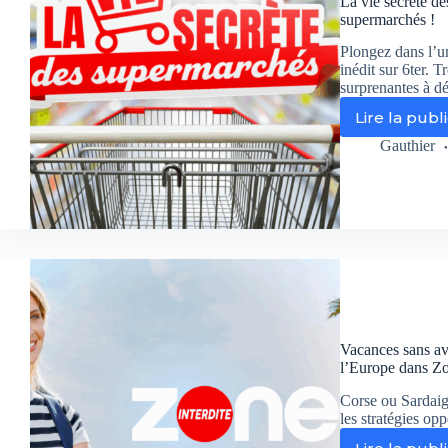
La vie secrète de
Co
supermarchés !
au
et
Plongez dans l’
ple
inédit sur 6ter. T
d’
surprenantes à d
Lire la publ
La
vie
Gauthier
se
de
su
sai
3
:
dé
la
vie
se
Vacances sans avi
de
l’Europe dans Zo
su
!
Corse ou Sardaig
les stratégies op