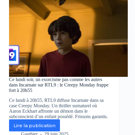
c’était
vrai
?
Mara,
le
film
qui
va
vous
empêcher
de
fermer
l’œil
Ce lundi soir, un exorcisme pas comme les autres
ce
dans Incarnate sur RTL9 : le Creepy Monday frappe
lundi
fort à 20h55
Ce lundi à 20h55, RTL9 diffuse Incarnate dans sa
case Creepy Monday. Un thriller surnaturel où
Aaron Eckhart affronte un démon dans le
subconscient d’un enfant possédé. Frissons garantis.
Lire la publication
Ce
lundi
Gauthier
29 juin 2025