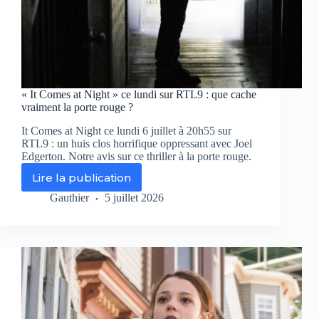
« It Comes at Night » ce lundi sur RTL9 : que cache
vraiment la porte rouge ?
It Comes at Night ce lundi 6 juillet à 20h55 sur
RTL9 : un huis clos horrifique oppressant avec Joel
Edgerton. Notre avis sur ce thriller à la porte rouge.
Lire la publication
«
It
Gauthier
5 juillet 2026
Comes
at
Night
»
ce
lundi
sur
RTL9
: