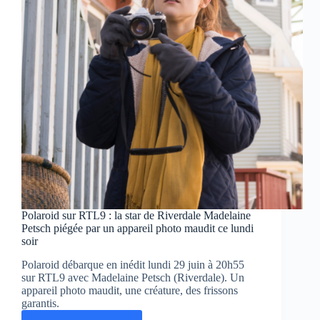
que
cache
vraiment
la
porte
rouge
?
Polaroid sur RTL9 : la star de Riverdale Madelaine
Petsch piégée par un appareil photo maudit ce lundi
soir
Polaroid débarque en inédit lundi 29 juin à 20h55
sur RTL9 avec Madelaine Petsch (Riverdale). Un
appareil photo maudit, une créature, des frissons
garantis.