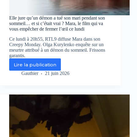
Elle jure qu’un démon a tué son mari pendant son
sommeil… et si c’était vrai ? Mara, le film qui va
vous empêcher de fermer l’œil ce lundi
Ce lundi à 20h55, RTL9 diffuse Mara dans son
Creepy Monday. Olga Kurylenko enquête sur un
meurtre attribué à un démon du sommeil. Frissons
garantis.
Lire la publication
Elle
jure
Gauthier
21 juin 2026
qu’un
démon
a
tué
son
mari
pendant
son
sommeil…
et
si