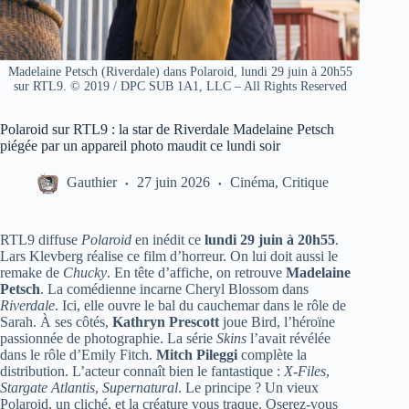
Madelaine Petsch (Riverdale) dans Polaroid, lundi 29 juin à 20h55
sur RTL9. © 2019 / DPC SUB 1A1, LLC – All Rights Reserved
Polaroid sur RTL9 : la star de Riverdale Madelaine Petsch
piégée par un appareil photo maudit ce lundi soir
Gauthier
27 juin 2026
Cinéma
,
Critique
RTL9 diffuse
Polaroid
en inédit ce
lundi 29 juin à 20h55
.
Lars Klevberg réalise ce film d’horreur. On lui doit aussi le
remake de
Chucky
. En tête d’affiche, on retrouve
Madelaine
Petsch
. La comédienne incarne Cheryl Blossom dans
Riverdale
. Ici, elle ouvre le bal du cauchemar dans le rôle de
Sarah. À ses côtés,
Kathryn Prescott
joue Bird, l’héroïne
passionnée de photographie. La série
Skins
l’avait révélée
dans le rôle d’Emily Fitch.
Mitch Pileggi
complète la
distribution. L’acteur connaît bien le fantastique :
X-Files
,
Stargate Atlantis
,
Supernatural
. Le principe ? Un vieux
Polaroid, un cliché, et la créature vous traque. Oserez-vous