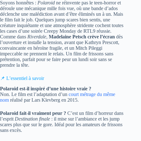
Soyons honnêtes :
Polaroid
ne réinvente pas le teen-horror et
déroule une mécanique mille fois vue, où une bande d’ados
déclenche une malédiction avant d’être éliminés un à un. Mais
le film fait le job. Quelques jump scares bien sentis, une
créature inquiétante et une atmosphère stridente cochent toutes
les cases d’une soirée Creepy Monday de RTL9 réussie.
Comme dans
Riverdale
,
Madelaine Petsch crève l’écran
dès
l’ouverture et installe la tension, avant que Kathryn Prescott,
convaincante en héroïne fragile, et un Mitch Pileggi
impeccable ne prennent le relais. Un film de frissons sans
prétention, parfait pour se faire peur un lundi soir sans se
prendre la tête.
📌 L’essentiel à savoir
Polaroid est-il inspiré d’une histoire vraie ?
Non. Le film est l’adaptation d’un
court métrage du même
nom
réalisé par Lars Klevberg en 2015.
Polaroid fait-il vraiment peur ?
C’est un film d’horreur dans
l’esprit
Destination finale
: il mise sur l’ambiance et les jump
scares plus que sur le gore. Idéal pour les amateurs de frissons
sans excès.