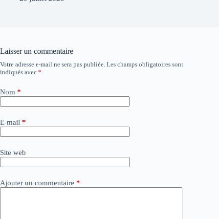
Laisser un commentaire
Votre adresse e-mail ne sera pas publiée.
Les champs obligatoires sont
A
indiqués avec
*
l
t
e
Nom
*
r
n
a
E-mail
*
t
i
v
Site web
e
:
Ajouter un commentaire
*