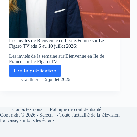
Les invités de Bienvenue en Ile-de-France sur Le
Figaro TV (du 6 au 10 juillet 2026)
Les invités de la semaine sur Bienvenue en Ile-de-
France sur Le Figaro TV.
Lire la publication
Les
invités
Gauthier
5 juillet 2026
de
Bienvenue
en
Ile-
de-
Contactez-nous
Politique de confidentialité
France
Copyright © 2026 - Screen+ - Toute l'actualité de la télévision
sur
française, sur tous les écrans
Le
Figaro