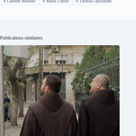
#
Laurent Brunner
#
Marie Lenoir
#
Thomas Quillardet
Publications similaires