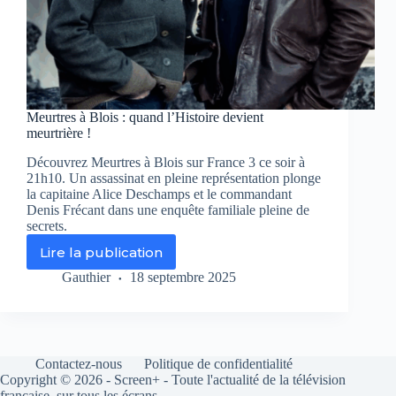
Meurtres à Blois : quand l’Histoire devient
meurtrière !
Découvrez Meurtres à Blois sur France 3 ce soir à
21h10. Un assassinat en pleine représentation plonge
la capitaine Alice Deschamps et le commandant
Denis Frécant dans une enquête familiale pleine de
secrets.
Lire la publication
Meurtres
à
Gauthier
18 septembre 2025
Blois
:
quand
l’Histoire
devient
Contactez-nous
Politique de confidentialité
meurtrière
Copyright © 2026 - Screen+ - Toute l'actualité de la télévision
!
française, sur tous les écrans