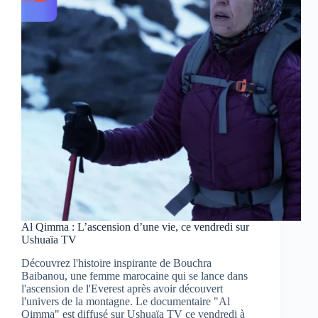
au
cœur
de
la
Haute-
Maurienne
Al Qimma : L’ascension d’une vie, ce vendredi sur
Ushuaïa TV
Découvrez l'histoire inspirante de Bouchra
Baibanou, une femme marocaine qui se lance dans
l'ascension de l'Everest après avoir découvert
l'univers de la montagne. Le documentaire "Al
Qimma" est diffusé sur Ushuaïa TV ce vendredi à