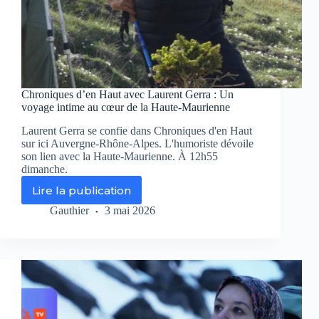
Chroniques d’en Haut avec Laurent Gerra : Un
voyage intime au cœur de la Haute-Maurienne
Laurent Gerra se confie dans Chroniques d'en Haut
sur ici Auvergne-Rhône-Alpes. L'humoriste dévoile
son lien avec la Haute-Maurienne. À 12h55
dimanche.
Lire la publication
Chroniques
d’en
Gauthier
3 mai 2026
Haut
avec
Laurent
Gerra
:
Un
voyage
intime