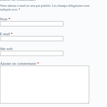
Votre adresse e-mail ne sera pas publiée.
Les champs obligatoires sont
A
indiqués avec
*
l
t
e
Nom
*
r
n
a
E-mail
*
t
i
v
Site web
e
:
Ajouter un commentaire
*