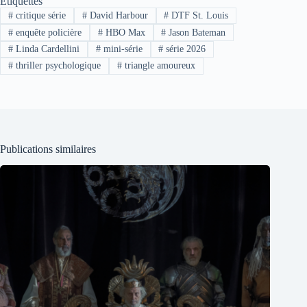
Étiquettes
#
critique série
#
David Harbour
#
DTF St. Louis
#
enquête policière
#
HBO Max
#
Jason Bateman
#
Linda Cardellini
#
mini-série
#
série 2026
#
thriller psychologique
#
triangle amoureux
Publications similaires