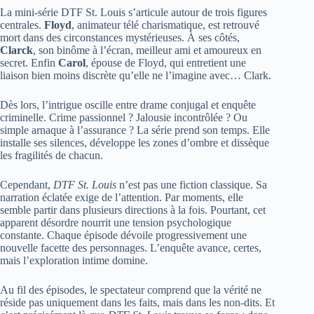
La mini-série DTF St. Louis s’articule autour de trois figures
centrales.
Floyd
, animateur télé charismatique, est retrouvé
mort dans des circonstances mystérieuses. À ses côtés,
Clarck
, son binôme à l’écran, meilleur ami et amoureux en
secret. Enfin
Carol
, épouse de Floyd, qui entretient une
liaison bien moins discrète qu’elle ne l’imagine avec… Clark.
Dès lors, l’intrigue oscille entre drame conjugal et enquête
criminelle. Crime passionnel ? Jalousie incontrôlée ? Ou
simple arnaque à l’assurance ? La série prend son temps. Elle
installe ses silences, développe les zones d’ombre et dissèque
les fragilités de chacun.
Cependant,
DTF St. Louis
n’est pas une fiction classique. Sa
narration éclatée exige de l’attention. Par moments, elle
semble partir dans plusieurs directions à la fois. Pourtant, cet
apparent désordre nourrit une tension psychologique
constante. Chaque épisode dévoile progressivement une
nouvelle facette des personnages. L’enquête avance, certes,
mais l’exploration intime domine.
Au fil des épisodes, le spectateur comprend que la vérité ne
réside pas uniquement dans les faits, mais dans les non-dits. Et