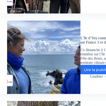
!
su
Fr
3
:
ce
vie
bo
qui
L’île d’Yeu comm
on
sur France 3 ce 
cho
la
Ce dimanche à 12
Ma
emmène sur l’île 
Fête des fleurs, 
territoire vibrant
Lire la publ
L’îl
d’
Gauthier
co
vo
ne
l’a
jam
vu