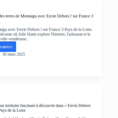
urs,
evaux
des terres de Montaigu avec Envie Dehors ! sur France 3
ésie
r
gu avec Envie Dehors ! sur France 3 Pays de la Loire.
ance
vante où Julie Hattu explore l'histoire, l'artisanat et la
 ville vendéenne.
ication
manche
30 mars 2025
couverte
s
res
ntaigu
ec
ie
hors
r
un territoire fascinant à découvrir dans « Envie Dehors
ance
Pays de la Loire