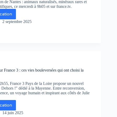
 de Nantes : animaux naturalisés, minéraux rares et
tifiques, ce mercredi à 9h05 et sur france.tv.
ication
ie
hors
2 septembre 2025
r
ys
re
ongez
r France 3 : ces vies bouleversées qui ont choisi la
ns
sors
h55, France 3 Pays de la Loire propose un nouvel
chés
 Dehors !" dédié à la Mayenne. Entre reconversion,
lience, un voyage humain et inspirant aux côtés de Julie
séum
ication
ntes
ie
hors
14 juin 2025