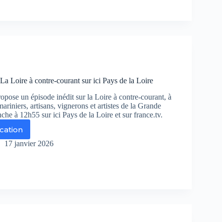
rdre
au
r
ys
La Loire à contre-courant sur ici Pays de la Loire
re
opose un épisode inédit sur la Loire à contre-courant, à
mariniers, artisans, vignerons et artistes de la Grande
e à 12h55 sur ici Pays de la Loire et sur france.tv.
ication
ie
hors
17 janvier 2026
re
tre-
urant
r