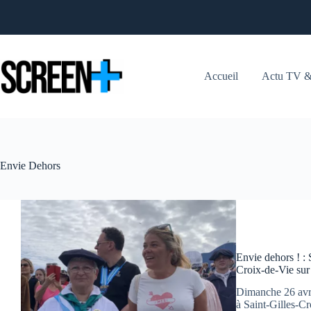
Passer
au
contenu
Accueil
Actu TV &
Envie Dehors
Envie dehors ! : 
Croix-de-Vie sur 
Dimanche 26 avri
à Saint-Gilles-Cr