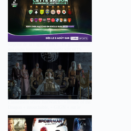
Reprise de la Ligue 2 BKT : Le grand retour
des clubs historiques sur beIN SPORTS
Classement séries JustWatch : « House of the
Dragon » intouchable, « GIGN » sur le
podium