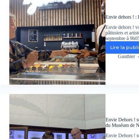
ici
Pa
de
Envie dehors ! : 
la
Loi
Envie dehors ! v
pâtissiers et arti
septembre à 9h05 
Lire la publ
Env
de
Gauthier
!
:
Le
Ma
la
vill
qui
bri
su
to
Envie Dehors ! su
les
du Muséum de N
po
Envie Dehors ! su