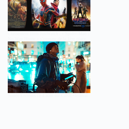
Classement films JustWatch : « Spider-Man :
No Way Home » s’empare de la 1ère place
Soirée Livreurs ce 4 août sur CINE+festival