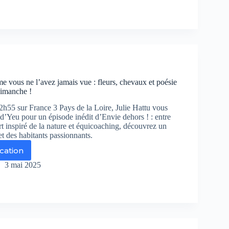
r
ance
s
s
uleversées
e vous ne l’avez jamais vue : fleurs, chevaux et poésie
t
dimanche !
isi
h55 sur France 3 Pays de la Loire, Julie Hattu vous
yenne
d’Yeu pour un épisode inédit d’Envie dehors ! : entre
art inspiré de la nature et équicoaching, découvrez un
 et des habitants passionnants.
ication
e
Yeu
3 mai 2025
mme
us
vez
ais
e