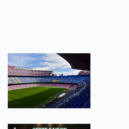
rnières publications
Droits TV LaLiga : DAZN et Disney+ se
partagent le championnat d’Espagne en
France