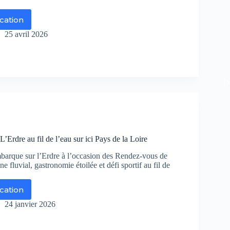
ication
ie
hors
25 avril 2026
dines,
and
rge
De
nt
é
puis
nt-
L’Erdre au fil de l’eau sur ici Pays de la Loire
les-
ix-
arque sur l’Erdre à l’occasion des Rendez-vous de
-
ne fluvial, gastronomie étoilée et défi sportif au fil de
r
ication
ie
ys
hors
24 janvier 2026
re