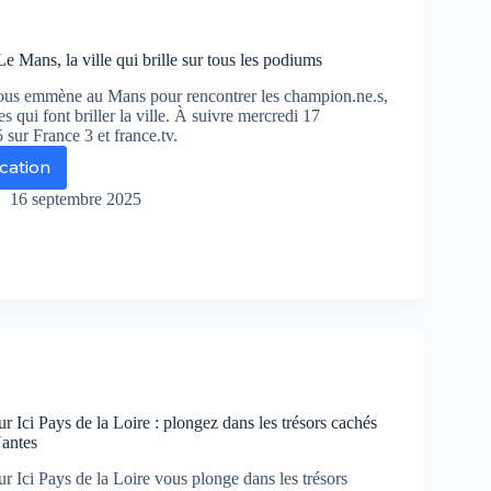
ys
Le Mans, la ville qui brille sur tous les podiums
re
ous emmène au Mans pour rencontrer les champion.ne.s,
stes qui font briller la ville. À suivre mercredi 17
sur France 3 et france.tv.
ication
ie
hors
16 septembre 2025
ns,
e
lle
r
us
r Ici Pays de la Loire : plongez dans les trésors cachés
antes
diums
r Ici Pays de la Loire vous plonge dans les trésors