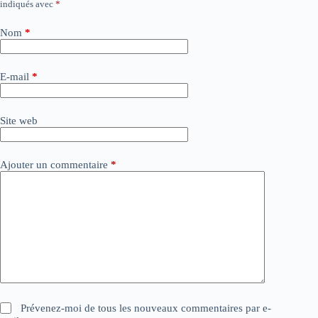
indiqués avec
*
l
t
e
Nom
*
r
n
a
E-mail
*
t
i
v
Site web
e
:
Ajouter un commentaire
*
Prévenez-moi de tous les nouveaux commentaires par e-