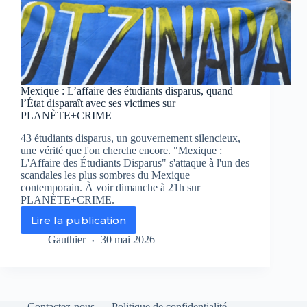
Mexique : L’affaire des étudiants disparus, quand
l’État disparaît avec ses victimes sur
PLANÈTE+CRIME
43 étudiants disparus, un gouvernement silencieux,
une vérité que l'on cherche encore. "Mexique :
L'Affaire des Étudiants Disparus" s'attaque à l'un des
scandales les plus sombres du Mexique
contemporain. À voir dimanche à 21h sur
PLANÈTE+CRIME.
Lire la publication
Mexique
:
Gauthier
30 mai 2026
L’affaire
des
étudiants
disparus,
quand
Contactez-nous
Politique de confidentialité