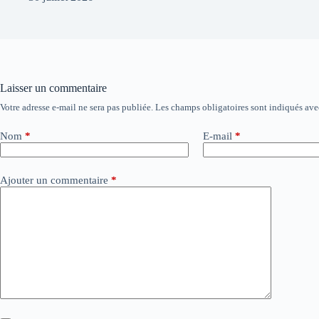
Laisser un commentaire
Votre adresse e-mail ne sera pas publiée.
Les champs obligatoires sont indiqués av
A
l
t
Nom
*
E-mail
*
e
r
n
Ajouter un commentaire
*
a
t
i
v
e
: