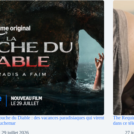
uche du Diable : des vacances paradisiaques qui virent
The Requin 
auchemar
dans ce tél
29 juillet 2026
27 j