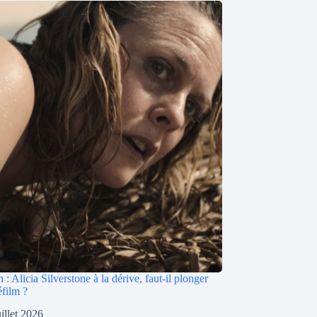
: Alicia Silverstone à la dérive, faut-il plonger
éfilm ?
uillet 2026