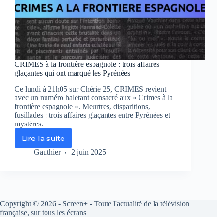
CRIMES à la frontière espagnole : trois affaires
glaçantes qui ont marqué les Pyrénées
Ce lundi à 21h05 sur Chérie 25, CRIMES revient
avec un numéro haletant consacré aux « Crimes à la
frontière espagnole ». Meurtres, disparitions,
fusillades : trois affaires glaçantes entre Pyrénées et
mystères.
Lire la suite
CRIMES
à
Gauthier
2 juin 2025
la
frontière
espagnole
:
trois
Copyright © 2026 - Screen+ - Toute l'actualité de la télévision
affaires
française, sur tous les écrans
glaçantes